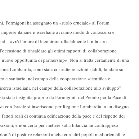
orni, Formigoni ha assegnato un «ruolo cruciale» al Forum
imprese italiane e israeliane avranno modo di conoscersi e
ni – avrò l’onore di incontrare ufficialmente il ministro
’occasione di rinsaldare gli ottimi rapporti di collaborazione
e nuove opportunità di partnership». Non si tratta certamente di una
ione Lombardia, sono state costruite relazioni stabili, fondate su
ico e sanitario, nel campo della cooperazione scientifica e
ricerca israeliani, nel campo della collaborazione allo sviluppo”.
ia stata insignita proprio da Formigoni, del Premio per la Pace di
ve con Israele si inseriscono per Regione Lombardia in un disegno
ttori reali di continua edificazione della pace e del rispetto dei
izzazioni, e non certo per mettere sulla bilancia un contrappeso
lontà di positive relazioni anche con altri popoli mediorientali, e