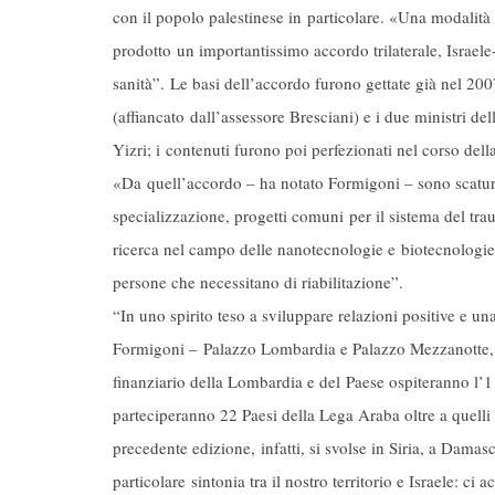
con il popolo palestinese in particolare. «Una modalità 
prodotto un importantissimo accordo trilaterale, Israel
sanità”. Le basi dell’accordo furono gettate già nel 2
(affiancato dall’assessore Bresciani) e i due ministri de
Yizri; i contenuti furono poi perfezionati nel corso del
«Da quell’accordo – ha notato Formigoni – sono scaturi
specializzazione, progetti comuni per il sistema del t
ricerca nel campo delle nanotecnologie e biotecnologie;
persone che necessitano di riabilitazione”.
“In uno spirito teso a sviluppare relazioni positive e un
Formigoni – Palazzo Lombardia e Palazzo Mezzanotte, 
finanziario della Lombardia e del Paese ospiteranno l’
parteciperanno 22 Paesi della Lega Araba oltre a quelli
precedente edizione, infatti, si svolse in Siria, a Dama
particolare sintonia tra il nostro territorio e Israele: ci