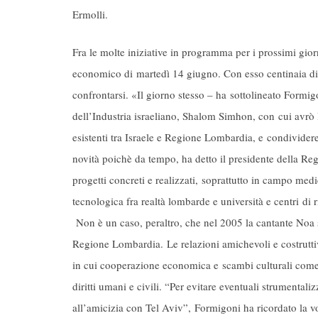
Ermolli.
Fra le molte iniziative in programma per i prossimi gi
economico di martedì 14 giugno. Con esso centinaia di 
confrontarsi. «Il giorno stesso – ha sottolineato Formigo
dell’Industria israeliano, Shalom Simhon, con cui avrò l
esistenti tra Israele e Regione Lombardia, e condivider
novità poichè da tempo, ha detto il presidente della Reg
progetti concreti e realizzati, soprattutto in campo med
tecnologica fra realtà lombarde e università e centri di 
Non è un caso, peraltro, che nel 2005 la cantante Noa s
Regione Lombardia. Le relazioni amichevoli e costrutti
in cui cooperazione economica e scambi culturali come fa
diritti umani e civili. “Per evitare eventuali strumental
all’amicizia con Tel Aviv”, Formigoni ha ricordato la vo