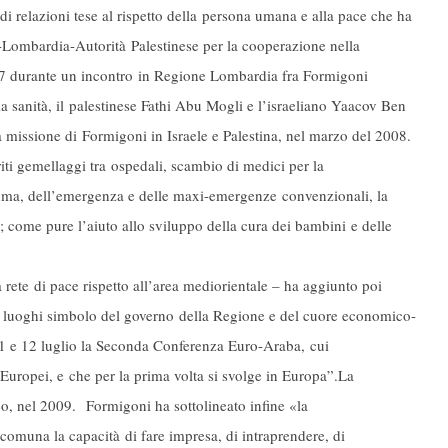
di relazioni tese al rispetto della persona umana e alla pace che ha
e-Lombardia-Autorità Palestinese per la cooperazione nella
007 durante un incontro in Regione Lombardia fra Formigoni
lla sanità, il palestinese Fathi Abu Mogli e l’israeliano Yaacov Ben
la missione di Formigoni in Israele e Palestina, nel marzo del 2008.
ti gemellaggi tra ospedali, scambio di medici per la
rauma, dell’emergenza e delle maxi-emergenze convenzionali, la
 come pure l’aiuto allo sviluppo della cura dei bambini e delle
a rete di pace rispetto all’area mediorientale – ha aggiunto poi
luoghi simbolo del governo della Regione e del cuore economico-
11 e 12 luglio la Seconda Conferenza Euro-Araba, cui
 Europei, e che per la prima volta si svolge in Europa”.La
sco, nel 2009. Formigoni ha sottolineato infine «la
 accomuna la capacità di fare impresa, di intraprendere, di