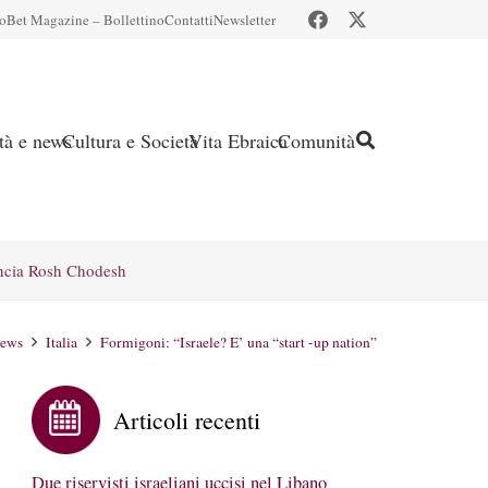
io
Bet Magazine – Bollettino
Contatti
Newsletter
ità e news
Cultura e Società
Vita Ebraica
Comunità
ncia Rosh Chodesh
news
Italia
Formigoni: “Israele? E’ una “start -up nation”
Articoli recenti
Due riservisti israeliani uccisi nel Libano