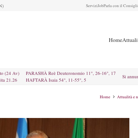
N)
Servizi
Job
Parla con il Consigl
Home
Attual
to (24 Av)
PARASHÀ Reè Deuteronomio 11°, 26-16°, 17
Si annu
ita 21.26
HAFTARÀ Isaia 54°, 11-55°, 5
Home
Attualità e 