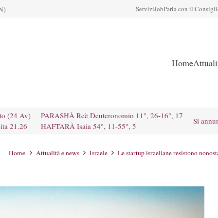
N)
Servizi
Job
Parla con il Consigl
Home
Attual
to (24 Av)
PARASHÀ Reè Deuteronomio 11°, 26-16°, 17
Si annu
ita 21.26
HAFTARÀ Isaia 54°, 11-55°, 5
Home
Attualità e news
Israele
Le startup israeliane resistono nonosta