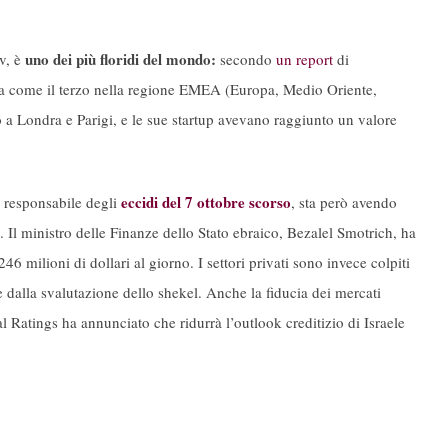
uno dei più floridi del mondo:
iv, è
secondo
un report
di
va come il terzo nella regione EMEA (Europa, Medio Oriente,
o a Londra e Parigi, e le sue startup avevano raggiunto un valore
eccidi del 7 ottobre scorso
, responsabile degli
, sta però avendo
Il ministro delle Finanze dello Stato ebraico, Bezalel Smotrich, ha
46 milioni di dollari al giorno. I settori privati sono invece colpiti
e e dalla svalutazione dello shekel. Anche la fiducia dei mercati
l Ratings ha annunciato che ridurrà l’outlook creditizio di Israele