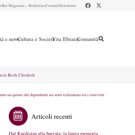
io
Bet Magazine – Bollettino
Contatti
Newsletter
ità e news
Cultura e Società
Vita Ebraica
Comunità
ncia Rosh Chodesh
nte un quinto dei dipendenti sia stato richiamato tra i riservisti
Articoli recenti
Dal Kurdistan alla burrata: la lunga memoria