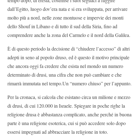
tempo dopo, di eresia, costrinse i suoi seguaci a fuggire
dall’Egitto, luogo dov’era nata e si era sviluppata, per arrivare
molto più a nord, nelle zone montuose e impervie dei monti
dello Shouf in Libano e di tutto il sud della Siria, fino ad
comprendere anche la zona del Carmelo e il nord della Galilea.
È di questo periodo la decisione di “chiudere l’accesso” di altri
adepti in seno al popolo druso, ed è questo il motivo principale
che ancora oggi fa credere che esista nel mondo un numero
determinato di drusi, una cifra che non può cambiare e che
rimarrà immutata nel tempo.Un “numero chiuso” per l’appunto.
Per la cronaca, si calcola che esistano circa un milione e mezzo
di drusi, di cui 120.000 in Israele. Spiegare in poche righe la
religione drusa è abbastanza complicato, anche perché in buona
parte è una religione esoterica, cui si può accedere solo dopo
essersi impegnati ad abbracciare la religione in toto.