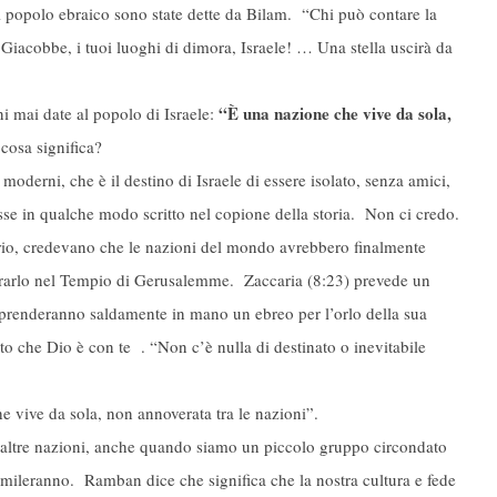
ul popolo ebraico sono state dette da Bilam. “Chi può contare la
iacobbe, i tuoi luoghi di dimora, Israele! … Una stella uscirà da
“È una nazione che vive da sola,
i mai date al popolo di Israele:
osa significa?
oderni, che è il destino di Israele di essere isolato, senza amici,
sse in qualche modo scritto nel copione della storia. Non ci credo.
rio, credevano che le nazioni del mondo avrebbero finalmente
dorarlo nel Tempio di Gerusalemme. Zaccaria (8:23) prevede un
ni prenderanno saldamente in mano un ebreo per l’orlo della sua
o che Dio è con te . “Non c’è nulla di destinato o inevitabile
 vive da sola, non annoverata tra le nazioni”.
le altre nazioni, anche quando siamo un piccolo gruppo circondato
simileranno. Ramban dice che significa che la nostra cultura e fede