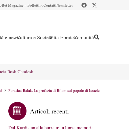
io
Bet Magazine – Bollettino
Contatti
Newsletter
ità e news
Cultura e Società
Vita Ebraica
Comunità
ncia Rosh Chodesh
ed
Parashat Balak. La profezia di Bilam sul popolo di Israele
Articoli recenti
Dal Kurdistan alla burrata: la lunga memoria