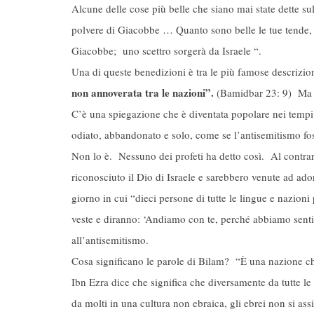
Alcune delle cose più belle che siano mai state dette s
polvere di Giacobbe … Quanto sono belle le tue tende, G
Giacobbe; uno scettro sorgerà da Israele “.
Una di queste benedizioni è tra le più famose descrizion
non annoverata tra le nazioni”.
(Bamidbar 23: 9) Ma c
C’è una spiegazione che è diventata popolare nei tempi m
odiato, abbandonato e solo, come se l’antisemitismo fo
Non lo è. Nessuno dei profeti ha detto così. Al contra
riconosciuto il Dio di Israele e sarebbero venute ad a
giorno in cui “dieci persone di tutte le lingue e nazio
veste e diranno: ‘Andiamo con te, perché abbiamo sentit
all’antisemitismo.
Cosa significano le parole di Bilam? “È una nazione che
Ibn Ezra dice che significa che diversamente da tutte 
da molti in una cultura non ebraica, gli ebrei non si as