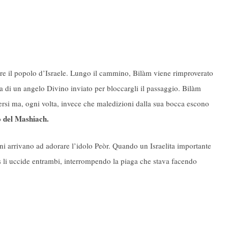
re il popolo d’Israele. Lungo il cammino, Bilàm viene rimproverato
za di un angelo Divino inviato per bloccargli il passaggio. Bilàm
iversi ma, ogni volta, invece che maledizioni dalla sua bocca escono
o del Mashiach.
uni arrivano ad adorare l’idolo Peòr. Quando un Israelita importante
s li uccide entrambi, interrompendo la piaga che stava facendo