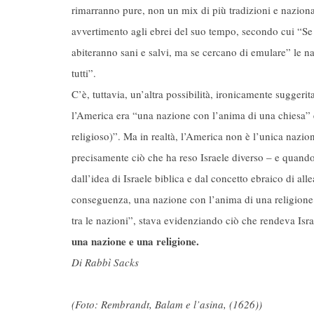
rimarranno pure, non un mix di più tradizioni e nazional
avvertimento agli ebrei del suo tempo, secondo cui “Se gl
abiteranno sani e salvi, ma se cercano di emulare” le 
tutti”.
C’è, tuttavia, un’altra possibilità, ironicamente suggeri
l’America era “una nazione con l’anima di una chiesa”
religioso)”. Ma in realtà, l’America non è l’unica naz
precisamente ciò che ha reso Israele diverso – e quando
dall’idea di Israele biblica e dal concetto ebraico di all
conseguenza, una nazione con l’anima di una religion
tra le nazioni”, stava evidenziando ciò che rendeva Isr
una nazione e una religione.
Di Rabbì Sacks
(Foto: Rembrandt, Balam e l’asina, (1626))