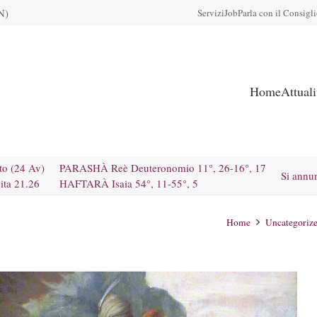
N)
Servizi
Job
Parla con il Consigl
Home
Attual
to (24 Av)
PARASHÀ Reè Deuteronomio 11°, 26-16°, 17
Si annu
ita 21.26
HAFTARÀ Isaia 54°, 11-55°, 5
Home
Uncategoriz