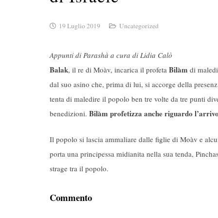
19 Luglio 2019
Uncategorized
Appunti di Parashà a cura di Lidia Calò
Balak
Bilàm
, il re di Moàv, incarica il profeta
di maledi
dal suo asino che, prima di lui, si accorge della presen
tenta di maledire il popolo ben tre volte da tre punti d
Bilàm profetizza anche riguardo l’arriv
benedizioni.
Il popolo si lascia ammaliare dalle figlie di Moàv e alc
porta una principessa midianita nella sua tenda, Pincha
strage tra il popolo.
Commento