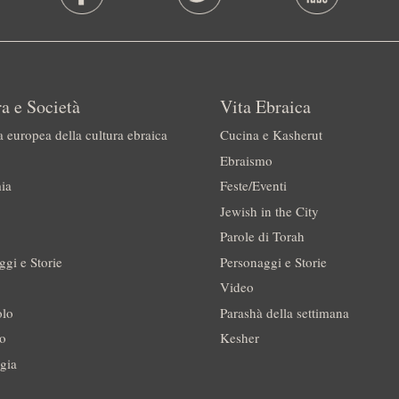
a e Società
Vita Ebraica
a europea della cultura ebraica
Cucina e Kasherut
Ebraismo
ia
Feste/Eventi
Jewish in the City
Parole di Torah
ggi e Storie
Personaggi e Storie
Video
olo
Parashà della settimana
no
Kesher
gia