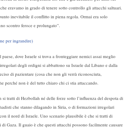
e eravamo in grado di tenere sotto controllo gli attacchi saltuari.
unto inevitabile il conflitto in piena regola. Ormai era solo
 uno scontro feroce e prolungato”.
l paese, dove Israele si trova a fronteggiare nemici assai meglio
i irregolari degli ordigni si abbattono su Israele dal Libano e dalla
deciso di pazientare (cosa che non gli verrà riconosciuta,
e perché non è del tutto chiaro chi ci stia attaccando.
n si tratti di Hezbollah né delle forze sotto l’influenza del despota di
hadisti che stanno dilagando in Siria, o di formazioni irregolari
con il nord di Israele. Uno scenario plausibile è che si tratti di
ci di Gaza. Il guaio è che questi attacchi possono facilmente causare