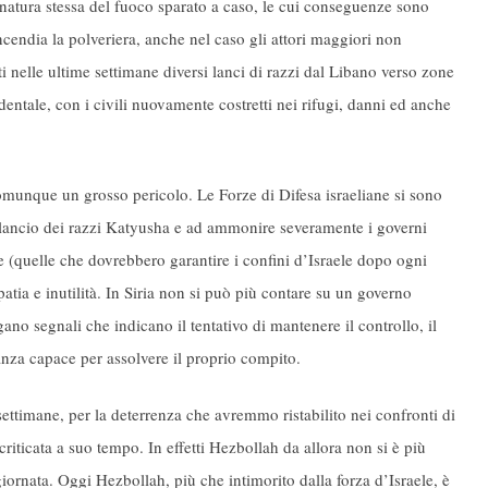
a natura stessa del fuoco sparato a caso, le cui conseguenze sono
cendia la polveriera, anche nel caso gli attori maggiori non
 nelle ultime settimane diversi lanci di razzi dal Libano verso zone
entale, con i civili nuovamente costretti nei rifugi, danni ed anche
comunque un grosso pericolo. Le Forze di Difesa israeliane si sono
 di lancio dei razzi Katyusha e ad ammonire severamente i governi
e (quelle che dovrebbero garantire i confini d’Israele dopo ogni
apatia e inutilità. In Siria non si può più contare su un governo
no segnali che indicano il tentativo di mantenere il controllo, il
nza capace per assolvere il proprio compito.
settimane, per la deterrenza che avremmo ristabilito nei confronti di
riticata a suo tempo. In effetti Hezbollah da allora non si è più
iornata. Oggi Hezbollah, più che intimorito dalla forza d’Israele, è