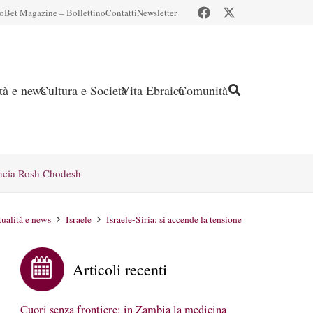
io
Bet Magazine – Bollettino
Contatti
Newsletter
ità e news
Cultura e Società
Vita Ebraica
Comunità
ncia Rosh Chodesh
tualità e news
Israele
Israele-Siria: si accende la tensione
Articoli recenti
Cuori senza frontiere: in Zambia la medicina