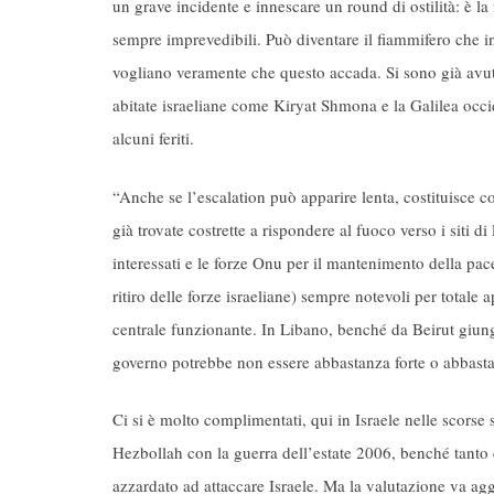
un grave incidente e innescare un round di ostilità: è l
sempre imprevedibili. Può diventare il fiammifero che in
vogliano veramente che questo accada. Si sono già avuti
abitate israeliane come Kiryat Shmona e la Galilea occid
alcuni feriti.
“Anche se l’escalation può apparire lenta, costituisce 
già trovate costrette a rispondere al fuoco verso i siti
interessati e le forze Onu per il mantenimento della pac
ritiro delle forze israeliane) sempre notevoli per totale 
centrale funzionante. In Libano, benché da Beirut giunga
governo potrebbe non essere abbastanza forte o abbasta
Ci si è molto complimentati, qui in Israele nelle scorse 
Hezbollah con la guerra dell’estate 2006, benché tanto c
azzardato ad attaccare Israele. Ma la valutazione va agg