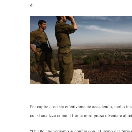
di
Per capire cosa sta effettivamente accadendo, molto inte
cui si analizza come il fronte nord possa diventare altr
“Quello che vediamo ai confini con il Libano e la Siria