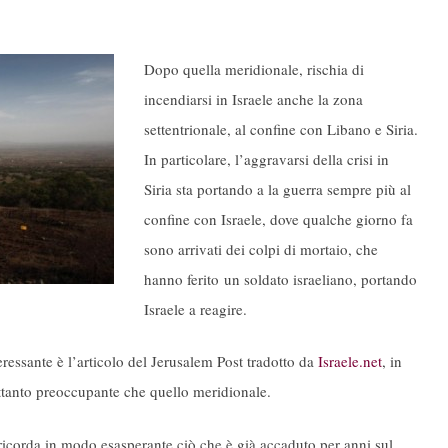
Dopo quella meridionale, rischia di
incendiarsi in Israele anche la zona
settentrionale, al confine con Libano e Siria.
In particolare, l’aggravarsi della crisi in
Siria sta portando a la guerra sempre più al
confine con Israele, dove qualche giorno fa
sono arrivati dei colpi di mortaio, che
hanno ferito un soldato israeliano, portando
Israele a reagire.
ressante è l’articolo del Jerusalem Post tradotto da
Israele.net
, in
ettanto preoccupante che quello meridionale.
 ricorda in modo esasperante ciò che è già accaduto per anni sul