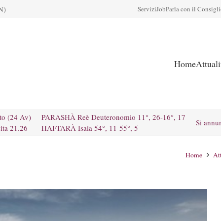
N)
Servizi
Job
Parla con il Consigl
Home
Attual
to (24 Av)
PARASHÀ Reè Deuteronomio 11°, 26-16°, 17
Si annu
ita 21.26
HAFTARÀ Isaia 54°, 11-55°, 5
Home
At