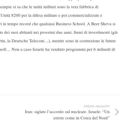
a sempre si sa che le unità militari sono la vera fabbrica di
ll’Unità 8200 per la difesa militare e poi commercializzate e
ri in tempo record che qualsiasi Business School. A Beer Sheva si
ei suoi abitanti nei prossimi due anni, fiumi di investimenti (già
tin, la Deutsche Telecom…), mentre sono in costruzione le future
oft… Non a caso Israele ha venduto programmi per 6 miliardi di
Articolo successivo
Iran: siglato l’accordo sul nucleare. Israele: “Un
errore come in Corea del Nord”