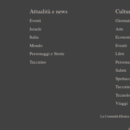
Attualità e news
Cultur
Eventi
Giornat
Israele
Arte
Italia
Econom
Mondo
Eventi
Personaggi e Storie
Libri
Taccuino
Persona
Salute
Spettac
Taccui
Tecnolo
Viaggi
La Comunità Ebraica è
P