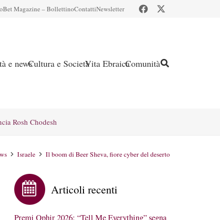
io
Bet Magazine – Bollettino
Contatti
Newsletter
ità e news
Cultura e Società
Vita Ebraica
Comunità
ncia Rosh Chodesh
ews
Israele
Il boom di Beer Sheva, fiore cyber del deserto
Articoli recenti
Premi Ophir 2026: “Tell Me Everything” segna