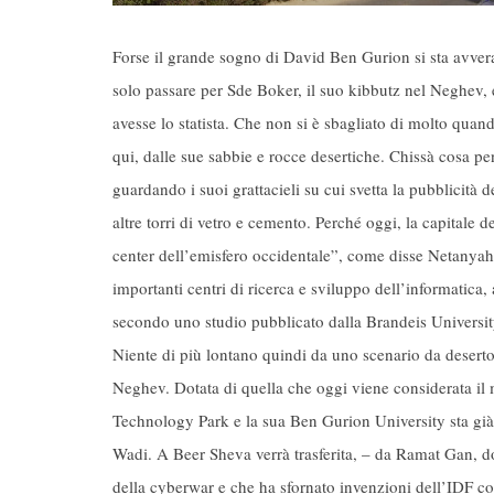
Forse il grande sogno di David Ben Gurion si sta avve
solo passare per Sde Boker, il suo kibbutz nel Neghev, e
avesse lo statista. Che non si è sbagliato di molto quand
qui, dalle sue sabbie e rocce desertiche. Chissà cosa p
guardando i suoi grattacieli su cui svetta la pubblicità
altre torri di vetro e cemento. Perché oggi, la capitale
center dell’emisfero occidentale”, come disse Netanyahu
importanti centri di ricerca e sviluppo dell’informatica, 
secondo uno studio pubblicato dalla Brandeis Universit
Niente di più lontano quindi da uno scenario da deser
Neghev. Dotata di quella che oggi viene considerata il 
Technology Park e la sua Ben Gurion University sta già s
Wadi. A Beer Sheva verrà trasferita, – da Ramat Gan, do
della cyberwar e che ha sfornato invenzioni dell’IDF co