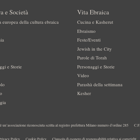
a e Società
Vita Ebraica
a europea della cultura ebraica
Cucina e Kasherut
Ebraismo
ia
Feste/Eventi
Jewish in the City
Parole di Torah
ggi e Storie
Personaggi e Storie
Video
olo
Parashà della settimana
no
Kesher
gia
 un’associazione riconosciuta scritta al registro prefettura Milano numero d’ordine 285
C.F
rivacy Policy
Cookie Policy
Clausola di esonero di responsabilità relativa ai copyright