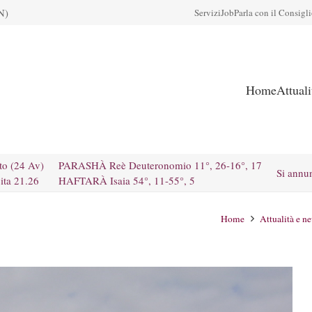
N)
Servizi
Job
Parla con il Consigl
Home
Attual
to (24 Av)
PARASHÀ Reè Deuteronomio 11°, 26-16°, 17
Si annu
ita 21.26
HAFTARÀ Isaia 54°, 11-55°, 5
Home
Attualità e n