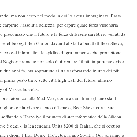
rando, ma non certo nel modo in cui lo aveva immaginato. Basta
 carpirne l’assoluta bellezza, per capire quale forza visionaria
o preconizzò che il futuro e la forza di Israele sarebbero venuti da
enserebbe oggi Ben Gurion davanti ai viali alberati di Beer Sheva,
 dei colossi informatici, lo sykline di gru immense che promettono
 del Neghev promette non solo di diventare “il più importante cyber
 due anni fa, ma soprattutto si sta trasformando in uno dei più
al primo posto tra le sette città high tech del futuro, almeno
y of Massachussetts.
to post-atomico, alla Mad Max, come alcuni immaginano sia il
migliore e più vivace ateneo d’Israele, Beer Sheva con il suo
offiando a Herzeliya il primato di star informatica della Silicon
ve è oggi -, la leggendaria Unità 8200 di Tsahal, che si occupa
me i droni, l’Iron Dome, Protector, la app Stylit… Qui verranno a