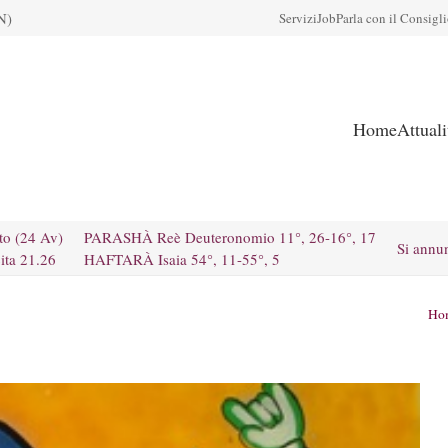
N)
Servizi
Job
Parla con il Consigl
Home
Attual
to (24 Av)
PARASHÀ Reè Deuteronomio 11°, 26-16°, 17
Si annu
ita 21.26
HAFTARÀ Isaia 54°, 11-55°, 5
Ho