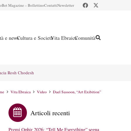
io
Bet Magazine – Bollettino
Contatti
Newsletter
ità e news
Cultura e Società
Vita Ebraica
Comunità
ncia Rosh Chodesh
me
Vita Ebraica
Video
Dael Sassoon, “Art Exibition”
Articoli recenti
Premi Ophir 2026: “Tell Me Everything” segna