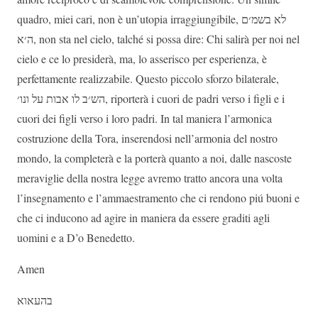
quadro, miei cari, non è un’utopia irraggiungibile,
לא בשמ׳ם
ה׳א
, non sta nel cielo, talché si possa dire: Chi salirà per noi nel
cielo e ce lo presiderà, ma, lo asserisco per esperienza, è
perfettamente realizzabile. Questo piccolo sforzo bilaterale,
הש׳ב לו אבות על ונו
׳, riporterà i cuori de padri verso i figli e i
cuori dei figli verso i loro padri. In tal maniera l’armonica
costruzione della Tora, inserendosi nell’armonia del nostro
mondo, la completerà e la porterà quanto a noi, dalle nascoste
meraviglie della nostra legge avremo tratto ancora una volta
l’insegnamento e l’ammaestramento che ci rendono piú buoni e
che ci inducono ad agire in maniera da essere graditi agli
uomini e a D’o Benedetto.
Amen
בהעאוא