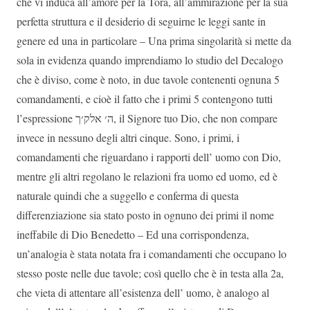
che vi induca all’amore per la Tora, all’ammirazione per la sua
perfetta struttura e il desiderio di seguirne le leggi sante in
genere ed una in particolare – Una prima singolarità si mette da
sola in evidenza quando imprendiamo lo studio del Decalogo
che è diviso, come è noto, in due tavole contenenti ognuna 5
comandamenti, e cioè il fatto che i primi 5 contengono tutti
l’espressione
ה׳ אלק׳ך
, il Signore tuo Dio, che non compare
invece in nessuno degli altri cinque. Sono, i primi, i
comandamenti che riguardano i rapporti dell’ uomo con Dio,
mentre gli altri regolano le relazioni fra uomo ed uomo, ed è
naturale quindi che a suggello e conferma di questa
differenziazione sia stato posto in ognuno dei primi il nome
ineffabile di Dio Benedetto – Ed una corrispondenza,
un’analogia è stata notata fra i comandamenti che occupano lo
stesso poste nelle due tavole; così quello che è in testa alla 2a,
che vieta di attentare all’esistenza dell’ uomo, è analogo al