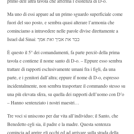
primo dell’altra tavola che afferma l’esistenza di D-o.
Ma uno di essi appare ad un primo sguardo superficiale come
fuori del suo posto, e sembra quasi alterare l’armonia che
cominciamo a intravedere nelle parole divise direttamente a
Israel dal Sinai:
כבד את אביך ואת אמך
È questo il 5° dei comandamenti, fa parte perciò della prima
tavola e contiene il nome santo di D-o. – Eppure esso sembra
trattare di rapporti esclusivamente umani fra i figli, da una
parte, e i genitori dall’altra; eppure if nome di D-o, espresso
incidentalmente, non sembra trasportare il commando stesso su
una più elevata sfera, su quella dei rapporti dell’uomo con D’o
– Hanno sentenziato i nostri maestri…
Tre voci si uniscono per dar vita all’individuo; il Santo, che
Benedetto egli sia, il padre e la madre. Questa sentenza
comincia ad aprire gli occhi ed ad arrivare sulla strada della