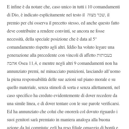
E infine è da notare che, caso unico in tutti i 10 comandamenti
di Dio, è indicato esplicitamente nel testo il
שכר מצוה
, il
premio per chi osserva il precetto stesso, ed anche questo fatto
deve contribuire a rendere convinti, se ancora ne fosse
necessità, della speciale posizione che è data al 5°
comandamento rispetto agli altri. Iddio ha voluto legare una
generazione alla precedente con vincoli di affetto
בעבותות
אהבה
Osea 11,4, e mentre negli altri 9 comandamenti non ha
annunziato premi, né minacciato punizioni, lasciando all’uomo
la piena responsabilità delle sue azioni sul piano morale e su
quello materiale, senza stimoli di sorta e senza allettamenti, nel
caso specifico ha creduto evidentemente di dover recedere da
una simile linea, e di dover tentare con le sue parole verificarsi.
Ed ha annunziato che colui che onorerà col dovuto riguardo i
suoi genitori sarà premiato in maniera analoga alla buona
azione da lui compiuta: egli ha reso filiale omaggio di bontà e