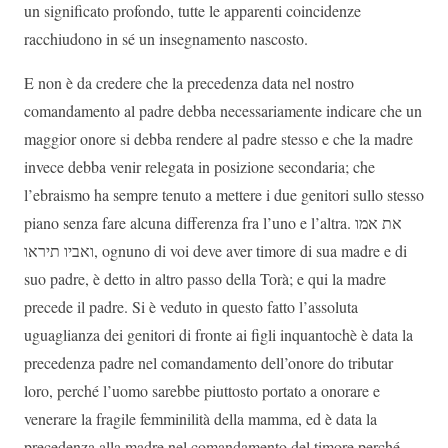
un significato profondo, tutte le apparenti coincidenze
racchiudono in sé un insegnamento nascosto.
E non è da credere che la precedenza data nel nostro
comandamento al padre debba necessariamente indicare che un
maggior onore si debba rendere al padre stesso e che la madre
invece debba venir relegata in posizione secondaria; che
l’ebraismo ha sempre tenuto a mettere i due genitori sullo stesso
piano senza fare alcuna differenza fra l’uno e l’altra.
את אמו
ואביו תיראו
, ognuno di voi deve aver timore di sua madre e di
suo padre, è detto in altro passo della Torà; e qui la madre
precede il padre. Si è veduto in questo fatto l’assoluta
uguaglianza dei genitori di fronte ai figli inquantochè è data la
precedenza padre nel comandamento dell’onore do tributar
loro, perché l’uomo sarebbe piuttosto portato a onorare e
venerare la fragile femminilità della mamma, ed è data la
precedenza alla madre nel comandamento del timore perché