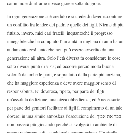
cammino e di ritrarne invece gioie e soltanto gioie.
In ogni generazione si è credulo e si crede di dover riscontrare
un conflitto fra le idee dei padri e quelle dei figli. Niente di più
fittizio, invero, miei cari fratelli, inquantochè il progresso
innegabile che ha compiuto l’umanità in migliaia di anni ha un
andamento così lento che non può essere avvertito da una
generazione all’altra. Solo l’età diversa fa considerare le cose
sotto diversi punti di vista; ed occorre perciò molta buona
volontà da ambe le parti, e soprattutto dalla parte più anziana,
che ha maggiore esperienza e deve avere maggior senso di
responsabilità. E’ doverosa, ripeto, per parte dei figli
un’assoluta dedizione, una cieca obbedienza, ed è necessario
per parte dei genitori facilitare ai figli il compimento di un tale
dovere; in una simile atmosfera l’esecuzione del
כבר את אב׳ך
non passerà più giocando perché si svolgerà in ambiente di
amore reciproco e di scambievole comprensione. Un simile