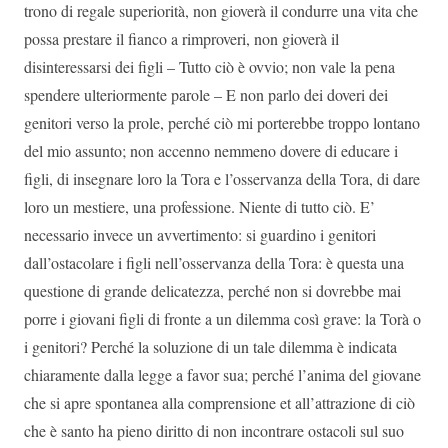
trono di regale superiorità, non gioverà il condurre una vita che
possa prestare il fianco a rimproveri, non gioverà il
disinteressarsi dei figli – Tutto ciò è ovvio; non vale la pena
spendere ulteriormente parole – E non parlo dei doveri dei
genitori verso la prole, perché ciò mi porterebbe troppo lontano
del mio assunto; non accenno nemmeno dovere di educare i
figli, di insegnare loro la Tora e l’osservanza della Tora, di dare
loro un mestiere, una professione. Niente di tutto ciò. E’
necessario invece un avvertimento: si guardino i genitori
dall’ostacolare i figli nell’osservanza della Tora: è questa una
questione di grande delicatezza, perché non si dovrebbe mai
porre i giovani figli di fronte a un dilemma così grave: la Torà o
i genitori? Perché la soluzione di un tale dilemma è indicata
chiaramente dalla legge a favor sua; perché l’anima del giovane
che si apre spontanea alla comprensione et all’attrazione di ciò
che è santo ha pieno diritto di non incontrare ostacoli sul suo