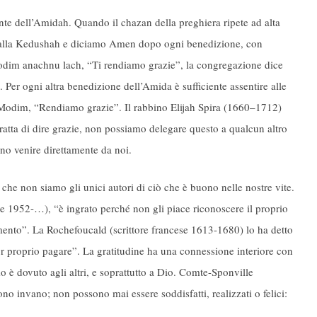
ante dell’Amidah. Quando il chazan della preghiera ripete ad alta
te alla Kedushah e diciamo Amen dopo ogni benedizione, con
odim anachnu lach, “Ti rendiamo grazie”, la congregazione dice
r ogni altra benedizione dell’Amida è sufficiente assentire alle
Modim, “Rendiamo grazie”. Il rabbino Elijah Spira (1660–1712)
atta di dire grazie, non possiamo delegare questo a qualcun altro
ono venire direttamente da noi.
 che non siamo gli unici autori di ciò che è buono nelle nostre vite.
e 1952-…), “è ingrato perché non gli piace riconoscere il proprio
cimento”. La Rochefoucald (scrittore francese 1613-1680) lo ha detto
mor proprio pagare”. La gratitudine ha una connessione interiore con
 è dovuto agli altri, e soprattutto a Dio. Comte-Sponville
o invano; non possono mai essere soddisfatti, realizzati o felici: