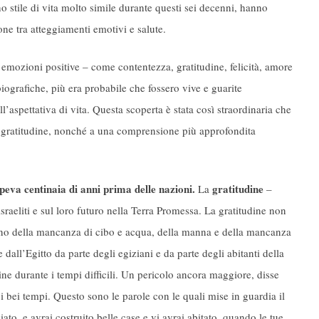
o stile di vita molto simile durante questi sei decenni, hanno
one tra atteggiamenti emotivi e salute.
ù emozioni positive – come contentezza, gratitudine, felicità, amore
iografiche, più era probabile che fossero vive e guarite
l’aspettativa di vita. Questa scoperta è stata così straordinaria che
la gratitudine, nonché a una comprensione più approfondita
peva centinaia di anni prima delle nazioni.
gratitudine
La
–
israeliti e sul loro futuro nella Terra Promessa. La gratitudine non
avano della mancanza di cibo e acqua, della manna e della mancanza
 dall’Egitto da parte degli egiziani e da parte degli abitanti della
ine durante i tempi difficili. Un pericolo ancora maggiore, disse
 bei tempi. Questo sono le parole con le quali mise in guardia il
ato, e avrai costruito belle case e vi avrai abitato, quando le tue