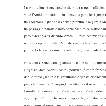
La gratitudine si trova anche dietro un aspetto affascin
voce l’Amida, rimaniamo in silenzio a parte le rispos
un’eccezione. Quando il chazan pronuncia le parole M
un passaggio parallelo noto come Modim de-Rabbanan. Pe
parole del chazan dicendo Amen. L’unica eccezione è 
nella sua opera Eliyahu Rabbah, spiega che quando si tr
perché lo faccia per nostro conto. I ringraziamenti dev
Parte dell’essenza della gratitudine è che non riconosce
L’egoista, dice Andre Comte-Sponville (filosofo frances
debito verso gli altri e la gratitudine è questo riconos
più schiettamente: “L’orgoglio si rifiuta di dovere, l’a
l’umiltà. Riconosce che ciò che siamo e ciò che abbiamo
aggiunge: “Coloro che sono incapaci di gratitudine vivon
non vivono, si preparano a vivere, come dice Seneca”.