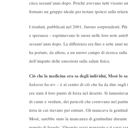
circa sessant’anni dopo. Poiché avevano tutti vissuto un
formato un gruppo ideale per testare ipotesi sulla relazi
I risultati, pubblicati nel 2001, furono sorprendenti. Pi
e speranza – esprimevano le suore nelle loro note autob
sessant’anni dopo. La differenza era fino a sette anni nel
ha portato, da allora, a un nuovo campo di ricerca sul
dell’impatto delle emozioni sulla salute fisica.
Ciò che la medicina ora sa degli individui, Mosè lo sa
hakarat ha-tov
– è al centro di ciò che ha da dire sugli 
era stata il loro punto di forza nel deserto. Si lament
di carne e verdure, dei pericoli che correvano nel partire
terra in cui stavano per entrare. Gli mancava la gratitud
Mosè, sarebbe stato la mancanza di gratitudine durante i
popolo di Israele: “Quando avrai mangiato e ti sarai sazi