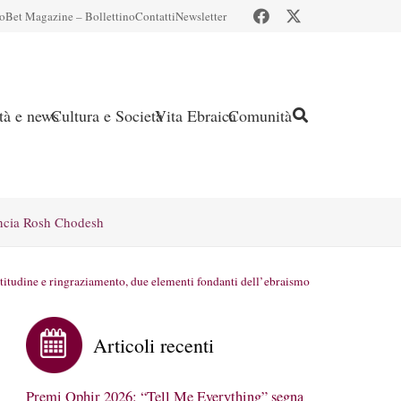
io
Bet Magazine – Bollettino
Contatti
Newsletter
ità e news
Cultura e Società
Vita Ebraica
Comunità
ncia Rosh Chodesh
titudine e ringraziamento, due elementi fondanti dell’ebraismo
Articoli recenti
Premi Ophir 2026: “Tell Me Everything” segna