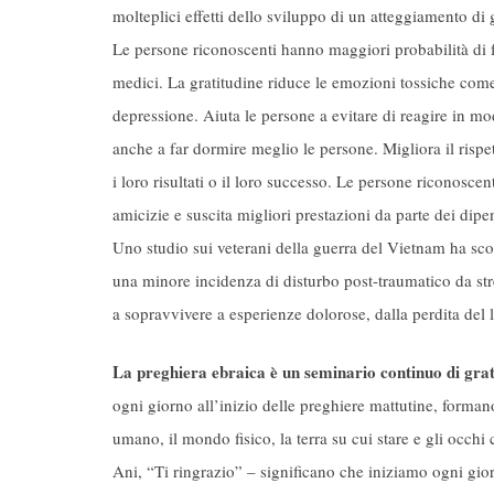
molteplici effetti dello sviluppo di un atteggiamento di g
Le persone riconoscenti hanno maggiori probabilità di far
medici. La gratitudine riduce le emozioni tossiche come
depressione. Aiuta le persone a evitare di reagire in m
anche a far dormire meglio le persone. Migliora il rispet
i loro risultati o il loro successo. Le persone riconosce
amicizie e suscita migliori prestazioni da parte dei dipe
Uno studio sui veterani della guerra del Vietnam ha scope
una minore incidenza di disturbo post-traumatico da str
a sopravvivere a esperienze dolorose, dalla perdita del l
La preghiera ebraica è un seminario continuo di grat
ogni giorno all’inizio delle preghiere mattutine, formano
umano, il mondo fisico, la terra su cui stare e gli occ
Ani, “Ti ringrazio” – significano che iniziamo ogni gio