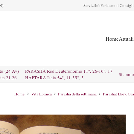
N)
Servizi
Job
Parla con il Consigl
Home
Attual
to (24 Av)
PARASHÀ Reè Deuteronomio 11°, 26-16°, 17
Si annu
ita 21.26
HAFTARÀ Isaia 54°, 11-55°, 5
Home
Vita Ebraica
Parashà della settimana
Parashat Ekev. Gra