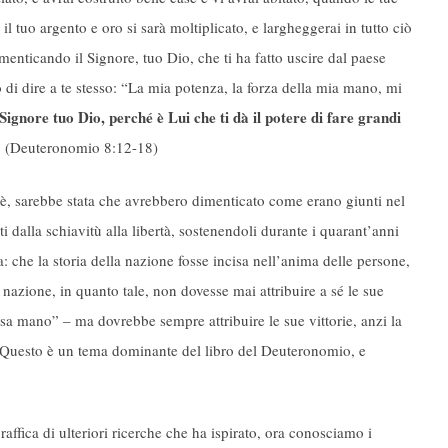
l tuo argento e oro si sarà moltiplicato, e largheggerai in tutto ciò
menticando il Signore, tuo Dio, che ti ha fatto uscire dal paese
o di dire a te stesso: “La mia potenza, la forza della mia mano, mi
Signore tuo Dio, perché è Lui che ti dà il potere di fare grandi
i… (Deuteronomio 8:12-18)
sè, sarebbe stata che avrebbero dimenticato come erano giunti nel
i dalla schiavitù alla libertà, sostenendoli durante i quarant’anni
: che la storia della nazione fosse incisa nell’anima delle persone,
a nazione, in quanto tale, non dovesse mai attribuire a sé le sue
sa mano” – ma dovrebbe sempre attribuire le sue vittorie, anzi la
io. Questo è un tema dominante del libro del Deuteronomio, e
affica di ulteriori ricerche che ha ispirato, ora conosciamo i