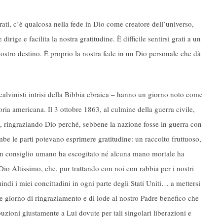
rati, c’è qualcosa nella fede in Dio come creatore dell’universo,
dirige e facilita la nostra gratitudine. È difficile sentirsi grati a un
ostro destino. È proprio la nostra fede in un Dio personale che dà
 calvinisti intrisi della Bibbia ebraica – hanno un giorno noto come
ia americana. Il 3 ottobre 1863, al culmine della guerra civile,
ringraziando Dio perché, sebbene la nazione fosse in guerra con
mbe le parti potevano esprimere gratitudine: un raccolto fruttuoso,
un consiglio umano ha escogitato né alcuna mano mortale ha
Dio Altissimo, che, pur trattando con noi con rabbia per i nostri
indi i miei concittadini in ogni parte degli Stati Uniti… a mettersi
e giorno di ringraziamento e di lode al nostro Padre benefico che
buzioni giustamente a Lui dovute per tali singolari liberazioni e