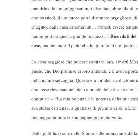
mandrie e le tue greggi saranno diventate abbondanti, e i
che possiedi, il tuo cuore potrà diventare orgoglioso, di
d’Egitto, dalla casa di schiavitù… Potresti essere tentat
Ricordati del 
hanno portato questa grande ricchezza”.
cose,
mantenendo il patto che ha giurato ai tuoi padr
La cosa peggiore che potesse capitare loro, avvertì Mo
paese, che Dio promise ai loro antenati, e li aveva portat
nella natura selvaggia. Questa era un’idea rivoluzionaria
che fosse rievocata nel ciclo annuale delle feste e che l
conquiste – “La mia potenza e la potenza della mia stes
sua stessa esistenza, a qualcosa di più alto di sé: a D
riecheggia in tutte le sue pagine più e più volte.
Dalla pubblicazione dello Studio sulle monache e dalla r