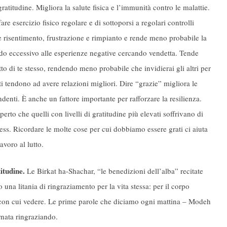
ratitudine. Migliora la salute fisica e l’immunità contro le malattie.
e esercizio fisico regolare e di sottoporsi a regolari controlli
 risentimento, frustrazione e rimpianto e rende meno probabile la
odo eccessivo alle esperienze negative cercando vendetta. Tende
to di te stesso, rendendo meno probabile che invidierai gli altri per
nti tendono ad avere relazioni migliori. Dire “grazie” migliora le
ndenti. È anche un fattore importante per rafforzare la resilienza.
rto che quelli con livelli di gratitudine più elevati soffrivano di
ess. Ricordare le molte cose per cui dobbiamo essere grati ci aiuta
avoro al lutto.
itudine.
Le Birkat ha-Shachar, “le benedizioni dell’alba” recitate
 una litania di ringraziamento per la vita stessa: per il corpo
hi con cui vedere. Le prime parole che diciamo ogni mattina – Modeh
rnata ringraziando.