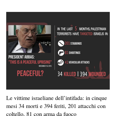
Le vittime israeliane dell’intifada: in cinque
mesi 34 morti e 394 feriti, 201 attacchi con
coltello, 81 con arma da fuoco