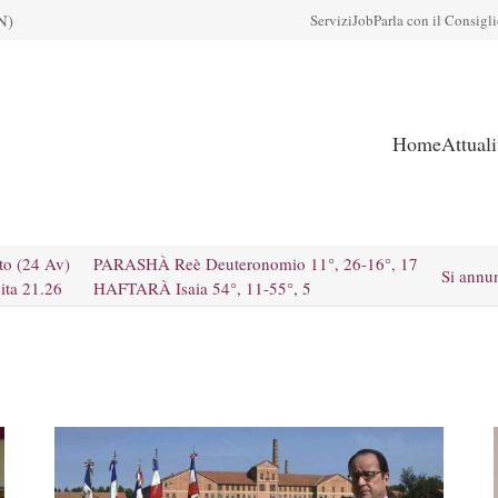
N)
Servizi
Job
Parla con il Consigl
Home
Attual
to (24 Av)
PARASHÀ Reè Deuteronomio 11°, 26-16°, 17
Si annu
ita 21.26
HAFTARÀ Isaia 54°, 11-55°, 5