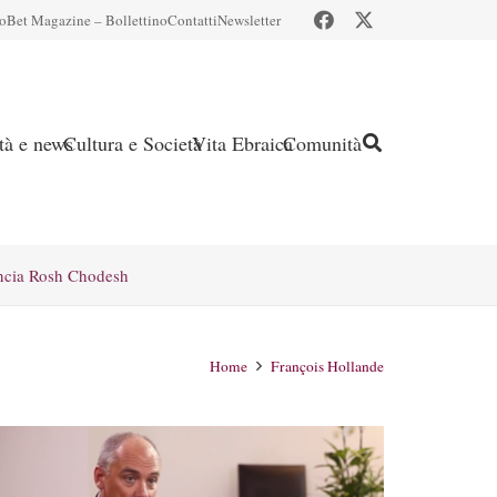
io
Bet Magazine – Bollettino
Contatti
Newsletter
ità e news
Cultura e Società
Vita Ebraica
Comunità
ncia Rosh Chodesh
Home
François Hollande