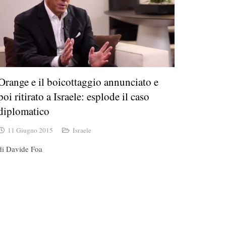
Orange e il boicottaggio annunciato e
poi ritirato a Israele: esplode il caso
diplomatico
11 Giugno 2015
Israele
di Davide Foa