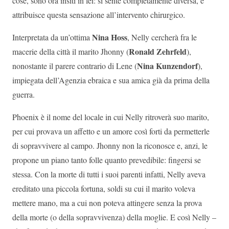
cose, sono ora insiti in lei: si sente completamente diversa, e
attribuisce questa sensazione all’intervento chirurgico.
Nina Hoss
Interpretata da un’ottima
, Nelly cercherà fra le
Ronald Zehrfeld
macerie della città il marito Jhonny (
),
Nina Kunzendorf
nonostante il parere contrario di Lene (
),
impiegata dell’Agenzia ebraica e sua amica già da prima della
guerra.
Phoenix è il nome del locale in cui Nelly ritroverà suo marito,
per cui provava un affetto e un amore così forti da permetterle
di sopravvivere al campo. Jhonny non la riconosce e, anzi, le
propone un piano tanto folle quanto prevedibile: fingersi se
stessa. Con la morte di tutti i suoi parenti infatti, Nelly aveva
ereditato una piccola fortuna, soldi su cui il marito voleva
mettere mano, ma a cui non poteva attingere senza la prova
della morte (o della sopravvivenza) della moglie. E così Nelly –