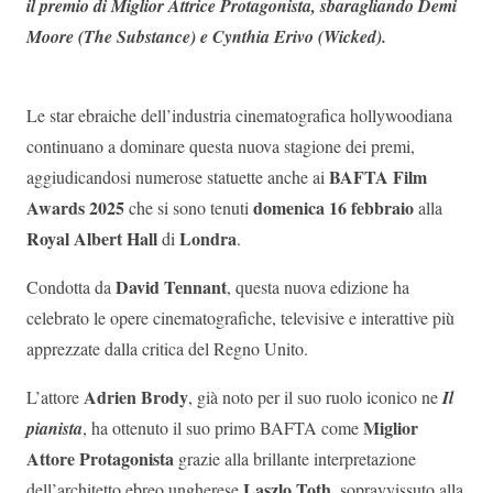
il premio di Miglior Attrice Protagonista, sbaragliando Demi
Moore (The Substance) e Cynthia Erivo (Wicked).
Le star ebraiche dell’industria cinematografica hollywoodiana
continuano a dominare questa nuova stagione dei premi,
BAFTA Film
aggiudicandosi numerose statuette anche ai
Awards 2025
domenica 16 febbraio
che si sono tenuti
alla
Royal Albert Hall
Londra
di
.
David Tennant
Condotta da
, questa nuova edizione ha
celebrato le opere cinematografiche, televisive e interattive più
apprezzate dalla critica del Regno Unito.
Adrien Brody
L’attore
, già noto per il suo ruolo iconico ne
Il
Miglior
pianista
, ha ottenuto il suo primo BAFTA come
Attore Protagonista
grazie alla brillante interpretazione
Laszlo Toth
dell’architetto ebreo ungherese
, sopravvissuto alla