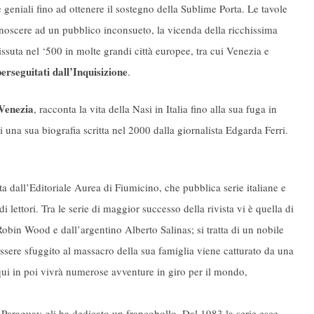
eniali fino ad ottenere il sostegno della Sublime Porta. Le tavole
onoscere ad un pubblico inconsueto, la vicenda della ricchissima
issuta nel ‘500 in molte grandi città europee, tra cui Venezia e
erseguitati dall’Inquisizione
.
 Venezia
, racconta la vita della Nasi in Italia fino alla sua fuga in
di una sua biografia scritta nel 2000 dalla giornalista Edgarda Ferri.
ta dall’Editoriale Aurea di Fiumicino, che pubblica serie italiane e
 lettori. Tra le serie di maggior successo della rivista vi è quella di
bin Wood e dall’argentino Alberto Salinas; si tratta di un nobile
sere sfuggito al massacro della sua famiglia viene catturato da una
qui in poi vivrà numerose avventure in giro per il mondo,
 il Paraguay gli ha dedicato un francobollo. Dal 1983 la serie esce