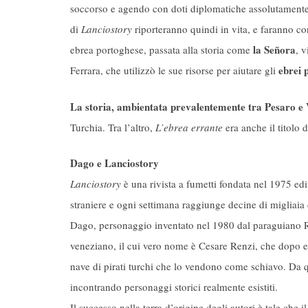
soccorso e agendo con doti diplomatiche assolutamente g
di
Lanciostory
riporteranno quindi in vita, e faranno c
la Señora
ebrea portoghese, passata alla storia come
, v
ebrei p
Ferrara, che utilizzò le sue risorse per aiutare gli
La storia, ambientata prevalentemente tra Pesaro e
Turchia. Tra l’altro,
L’ebrea errante
era anche il titolo 
Dago e Lanciostory
Lanciostory
è una rivista a fumetti fondata nel 1975 edi
straniere e ogni settimana raggiunge decine di migliaia di
Dago, personaggio inventato nel 1980 dal paraguiano Ro
veneziano, il cui vero nome è Cesare Renzi, che dopo es
nave di pirati turchi che lo vendono come schiavo. Da 
incontrando personaggi storici realmente esistiti.
Il successo nella terra d’origine degli autori è tale che