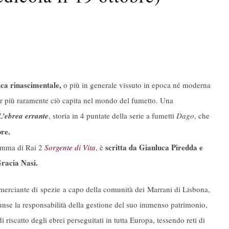
ica rinascimentale,
o più in generale vissuto in epoca né moderna
or più raramente ciò capita nel mondo del fumetto. Una
L’ebrea errante
, storia in 4 puntate della serie a fumetti
Dago
, che
bre.
scritta da Gianluca Piredda e
ramma di Rai 2
Sorgente di Vita
, è
Gracia Nasi.
rciante di spezie a capo della comunità dei Marrani di Lisbona,
sunse la responsabilità della gestione del suo immenso patrimonio,
 riscatto degli ebrei perseguitati in tutta Europa, tessendo reti di