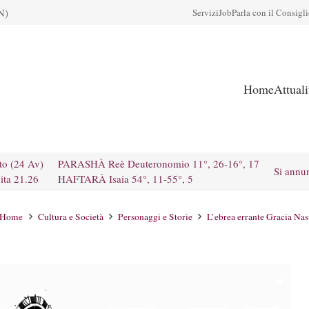
N)
Servizi
Job
Parla con il Consigl
Home
Attual
to (24 Av)
PARASHÀ Reè Deuteronomio 11°, 26-16°, 17
Si annu
ita 21.26
HAFTARÀ Isaia 54°, 11-55°, 5
Home
Cultura e Società
Personaggi e Storie
L’ebrea errante Gracia Nas