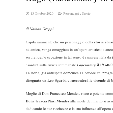
13 Ottobre 2020
Personaggi e Storie
di Nathan Greppi
storia ebra
Capita raramente che un personaggio della
né antica, venga omaggiato in un’opera artistica; e anc
sorprendente eccezione in tal senso è rappresentata da
il 19 otto
esordirà sulla rivista settimanale
Lanciostory
La storia, già anticipata domenica 11 ottobre sul prog
disegnata da Leo Sgarbi, e racconterà le vicende di 
Moglie di Don Francesco Mendes, ricco e potente comme
Doña Gracia Nasi Mendes
alla morte del marito si as
dedicando le sue ricchezze e la sua influenza all’opera di