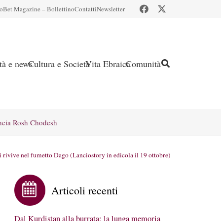
io
Bet Magazine – Bollettino
Contatti
Newsletter
ità e news
Cultura e Società
Vita Ebraica
Comunità
ncia Rosh Chodesh
i rivive nel fumetto Dago (Lanciostory in edicola il 19 ottobre)
Articoli recenti
Dal Kurdistan alla burrata: la lunga memoria