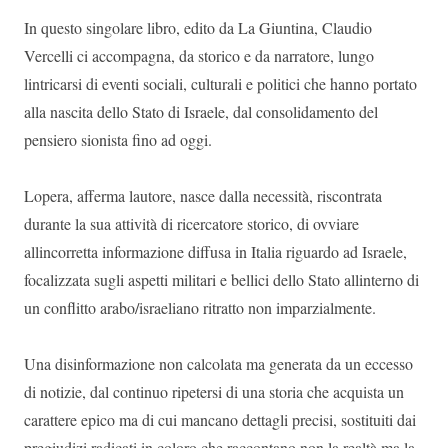
In questo singolare libro, edito da La Giuntina, Claudio
Vercelli ci accompagna, da storico e da narratore, lungo
lintricarsi di eventi sociali, culturali e politici che hanno portato
alla nascita dello Stato di Israele, dal consolidamento del
pensiero sionista fino ad oggi.
Lopera, afferma lautore, nasce dalla necessità, riscontrata
durante la sua attività di ricercatore storico, di ovviare
allincorretta informazione diffusa in Italia riguardo ad Israele,
focalizzata sugli aspetti militari e bellici dello Stato allinterno di
un conflitto arabo/israeliano ritratto non imparzialmente.
Una disinformazione non calcolata ma generata da un eccesso
di notizie, dal continuo ripetersi di una storia che acquista un
carattere epico ma di cui mancano dettagli precisi, sostituiti dai
pregiudizi radicati in coloro che raccontano non la realtà ma la