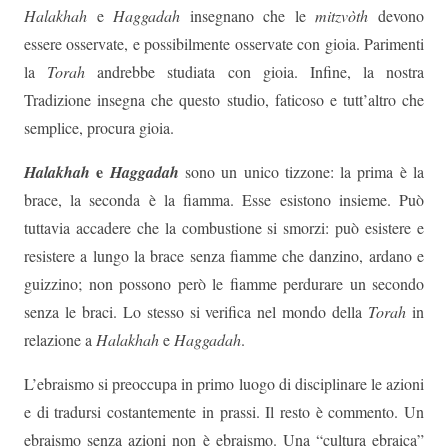
Halakhah
e
Haggadah
insegnano che le
mitzvòth
devono
essere osservate, e possibilmente osservate con gioia. Parimenti
la
Torah
andrebbe studiata con gioia. Infine, la nostra
Tradizione insegna che questo studio, faticoso e tutt’altro che
semplice, procura gioia.
e
Halakhah
Haggadah
sono un unico tizzone: la prima è la
brace, la seconda è la fiamma. Esse esistono insieme. Può
tuttavia accadere che la combustione si smorzi: può esistere e
resistere a lungo la brace senza fiamme che danzino, ardano e
guizzino; non possono però le fiamme perdurare un secondo
senza le braci. Lo stesso si verifica nel mondo della
Torah
in
relazione a
Halakhah
e
Haggadah
.
L’ebraismo si preoccupa in primo luogo di disciplinare le azioni
e di tradursi costantemente in prassi. Il resto è commento. Un
ebraismo senza azioni non è ebraismo. Una “cultura ebraica”