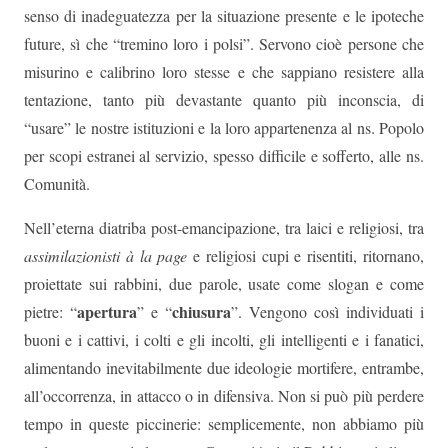
senso di inadeguatezza per la situazione presente e le ipoteche
future, sì che “tremino loro i polsi”. Servono cioè persone che
misurino e calibrino loro stesse e che sappiano resistere alla
tentazione, tanto più devastante quanto più inconscia, di
“usare” le nostre istituzioni e la loro appartenenza al ns. Popolo
per scopi estranei al servizio, spesso difficile e sofferto, alle ns.
Comunità.
Nell’eterna diatriba post-emancipazione, tra laici e religiosi, tra
assimilazionisti à la page
e religiosi cupi e risentiti, ritornano,
proiettate sui rabbini, due parole, usate come slogan e come
apertura
chiusura
pietre: “
” e “
”. Vengono così individuati i
buoni e i cattivi, i colti e gli incolti, gli intelligenti e i fanatici,
alimentando inevitabilmente due ideologie mortifere, entrambe,
all’occorrenza, in attacco o in difensiva. Non si può più perdere
tempo in queste piccinerie: semplicemente, non abbiamo più