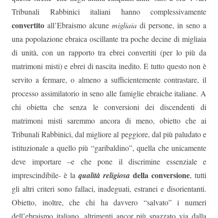
Tribunali Rabbinici italiani hanno complessivamente
convertito
all’Ebraismo alcune
migliaia
di persone, in seno a
una popolazione ebraica oscillante tra poche decine di migliaia
di unità, con un rapporto tra ebrei convertiti (per lo più da
matrimoni misti) e ebrei di nascita inedito. E tutto questo non è
servito a fermare, o almeno a sufficientemente contrastare, il
processo assimilatorio in seno alle famiglie ebraiche italiane. A
chi obietta che senza le conversioni dei discendenti di
matrimoni misti saremmo ancora di meno, obietto che ai
Tribunali Rabbinici, dal migliore al peggiore, dal più paludato e
istituzionale a quello più “garibaldino”, quella che unicamente
deve importare –e che pone il discrimine essenziale e
della conversione
imprescindibile- è la
qualità religiosa
, tutti
gli altri criteri sono fallaci, inadeguati, estranei e disorientanti.
Obietto, inoltre, che chi ha davvero “salvato” i numeri
dell’ebraismo italiano, altrimenti ancor più spazzato via dalla