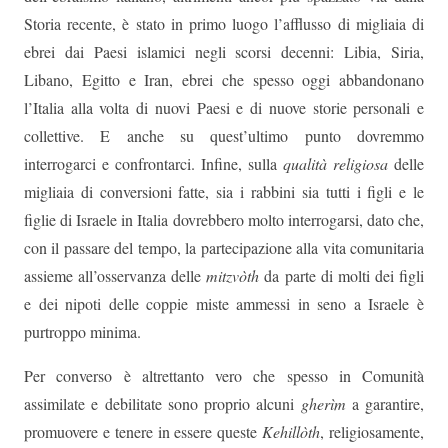
Storia recente, è stato in primo luogo l’afflusso di migliaia di
ebrei dai Paesi islamici negli scorsi decenni: Libia, Siria,
Libano, Egitto e Iran, ebrei che spesso oggi abbandonano
l’Italia alla volta di nuovi Paesi e di nuove storie personali e
collettive. E anche su quest’ultimo punto dovremmo
interrogarci e confrontarci. Infine, sulla
qualità religiosa
delle
migliaia di conversioni fatte, sia i rabbini sia tutti i figli e le
figlie di Israele in Italia dovrebbero molto interrogarsi, dato che,
con il passare del tempo, la partecipazione alla vita comunitaria
assieme all’osservanza delle
mitzvòth
da parte di molti dei figli
e dei nipoti delle coppie miste ammessi in seno a Israele è
purtroppo minima.
Per converso è altrettanto vero che spesso in Comunità
assimilate e debilitate sono proprio alcuni
gherìm
a garantire,
promuovere e tenere in essere queste
Kehillòth
, religiosamente,