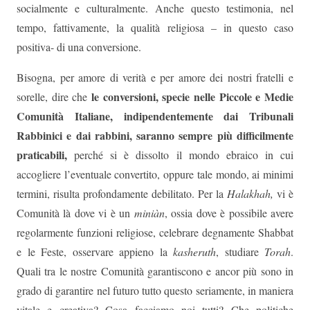
socialmente e culturalmente. Anche questo testimonia, nel
tempo, fattivamente, la qualità religiosa – in questo caso
positiva- di una conversione.
Bisogna, per amore di verità e per amore dei nostri fratelli e
le conversioni, specie nelle Piccole e Medie
sorelle, dire che
Comunità Italiane, indipendentemente dai Tribunali
Rabbinici e dai rabbini, saranno sempre più difficilmente
praticabili,
perché si è dissolto il mondo ebraico in cui
accogliere l’eventuale convertito, oppure tale mondo, ai minimi
termini, risulta profondamente debilitato. Per la
Halakhah,
vi è
Comunità là dove vi è un
miniàn
, ossia dove è possibile avere
regolarmente funzioni religiose, celebrare degnamente Shabbat
e le Feste, osservare appieno la
kasheruth
, studiare
Torah
.
Quali tra le nostre Comunità garantiscono e ancor più sono in
grado di garantire nel futuro tutto questo seriamente, in maniera
vitale e creativa? Cosa facciamo noi tutti? Che politiche