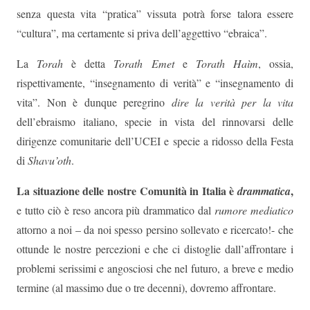
senza questa vita “pratica” vissuta potrà forse talora essere
“cultura”, ma certamente si priva dell’aggettivo “ebraica”.
La
Torah
è detta
Torath Emet
e
Torath Haìm
, ossia,
rispettivamente, “insegnamento di verità” e “insegnamento di
vita”. Non è dunque peregrino
dire la verità per la vita
dell’ebraismo italiano, specie in vista del rinnovarsi delle
dirigenze comunitarie dell’UCEI e specie a ridosso della Festa
di
Shavu’oth
.
La situazione delle nostre Comunità in Italia è
,
drammatica
e tutto ciò è reso ancora più drammatico dal
rumore mediatico
attorno a noi – da noi spesso persino sollevato e ricercato!- che
ottunde le nostre percezioni e che ci distoglie dall’affrontare i
problemi serissimi e angosciosi che nel futuro, a breve e medio
termine (al massimo due o tre decenni), dovremo affrontare.