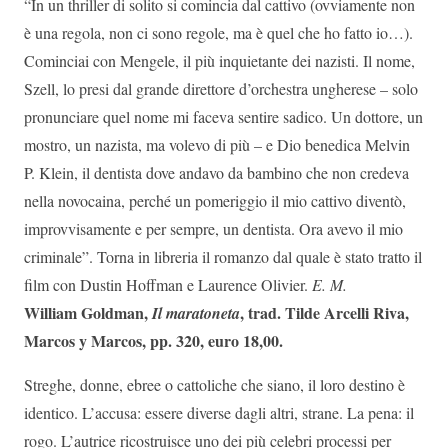
“In un thriller di solito si comincia dal cattivo (ovviamente non
è una regola, non ci sono regole, ma è quel che ho fatto io…).
Cominciai con Mengele, il più inquietante dei nazisti. Il nome,
Szell, lo presi dal grande direttore d’orchestra ungherese – solo
pronunciare quel nome mi faceva sentire sadico. Un dottore, un
mostro, un nazista, ma volevo di più – e Dio benedica Melvin
P. Klein, il dentista dove andavo da bambino che non credeva
nella novocaina, perché un pomeriggio il mio cattivo diventò,
improvvisamente e per sempre, un dentista. Ora avevo il mio
criminale”. Torna in libreria il romanzo dal quale è stato tratto il
film con Dustin Hoffman e Laurence Olivier.
E. M.
William Goldman,
, trad. Tilde Arcelli Riva,
Il maratoneta
Marcos y Marcos, pp. 320, euro 18,00.
Streghe, donne, ebree o cattoliche che siano, il loro destino è
identico. L’accusa: essere diverse dagli altri, strane. La pena: il
rogo. L’autrice ricostruisce uno dei più celebri processi per