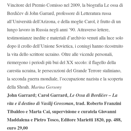
Vincitore del Premio Comisso nel 2009, la biografia Le ossa di
Berdičev di John Garrard, professore di Letteratura russa
all’Università dell’Arizona, e della moglie Carol, è frutto di un
lungo lavoro in Russia negli anni ’90. Attraverso lettere,
testimonianze inedite e materiali d’archivio venuti alla luce solo
dopo il crollo dell’Unione Sovietica, i coniugi hanno ricostruito
la vita dello scrittore ucraino. Oltre alle vicende personali,
riemergono i periodi più bui del XX secolo: il flagello della
carestia ucraina, le persecuzioni del Grande Terrore staliniano,
la seconda guerra mondiale, l’occupazione nazista e la scoperta
della Shoah.
Marina Gersony
John Garrard; Carol Garrard,
Le Ossa di Berdičev – La
, trad. Roberto Franzini
vita e il destino di Vasilij Grossman
Tibaldeo e Marta Cai, supervisione e curatela Giovanni
Maddalena e Pietro Tosco, Editore Marietti 1820, pp. 488,
euro 29,00