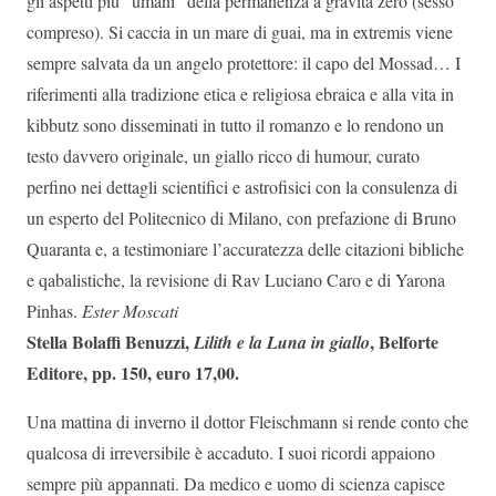
gli aspetti più “umani” della permanenza a gravità zero (sesso
compreso). Si caccia in un mare di guai, ma in extremis viene
sempre salvata da un angelo protettore: il capo del Mossad… I
riferimenti alla tradizione etica e religiosa ebraica e alla vita in
kibbutz sono disseminati in tutto il romanzo e lo rendono un
testo davvero originale, un giallo ricco di humour, curato
perfino nei dettagli scientifici e astrofisici con la consulenza di
un esperto del Politecnico di Milano, con prefazione di Bruno
Quaranta e, a testimoniare l’accuratezza delle citazioni bibliche
e qabalistiche, la revisione di Rav Luciano Caro e di Yarona
Pinhas.
Ester Moscati
Stella Bolaffi Benuzzi,
, Belforte
Lilith e la Luna in giallo
Editore, pp. 150, euro 17,00.
Una mattina di inverno il dottor Fleischmann si rende conto che
qualcosa di irreversibile è accaduto. I suoi ricordi appaiono
sempre più appannati. Da medico e uomo di scienza capisce