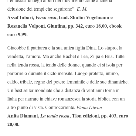
l’entusiasmo degli albori del movimento come anche la
delusione dei tempi che seguirono”.
E. M.
Assaf Inbari,
, trad. Shulim Vogelmann e
Verso casa
Rosanella Volponi, Giuntina, pp. 342, euro 18,00, ebook
euro 9,99.
Giacobbe il patriarca e la sua unica figlia Dina. Lo stupro, la
vendetta, l’amore. Ma anche Rachel e Lea, Zilpa e Bila. Tutte
nella tenda rossa, la tenda delle donne, quando ci si isola per
partorire o durante il ciclo mensile. Luogo protetto, intimo,
caldo, tribale, regno del potere femminile e delle sue dinamiche.
Un best seller mondiale che a distanza di vent’anni torna in
Italia per narrare in chiave romanzesca la storia biblica con un
altro punto di vista. Controcorrente.
Fiona Diwan
Anita Diamant,
, Tlon edizioni, pp. 403, euro
La tenda rossa
20,00.