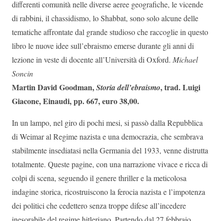
differenti comunità nelle diverse aeree geografiche, le vicende
di rabbini, il chassidismo, lo Shabbat, sono solo alcune delle
tematiche affrontate dal grande studioso che raccoglie in questo
libro le nuove idee sull’ebraismo emerse durante gli anni di
lezione in veste di docente all’Università di Oxford.
Michael
Soncin
Martin David Goodman,
, trad. Luigi
Storia dell’ebraismo
Giacone, Einaudi, pp. 667, euro 38,00.
In un lampo, nel giro di pochi mesi, si passò dalla Repubblica
di Weimar al Regime nazista e una democrazia, che sembrava
stabilmente insediatasi nella Germania del 1933, venne distrutta
totalmente. Queste pagine, con una narrazione vivace e ricca di
colpi di scena, seguendo il genere thriller e la meticolosa
indagine storica, ricostruiscono la ferocia nazista e l’impotenza
dei politici che cedettero senza troppe difese all’incedere
inesorabile del regime hitleriano. Partendo dal 27 febbraio