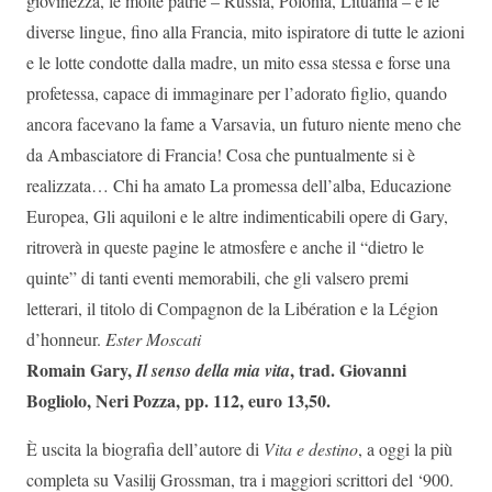
giovinezza, le molte patrie – Russia, Polonia, Lituania – e le
diverse lingue, fino alla Francia, mito ispiratore di tutte le azioni
e le lotte condotte dalla madre, un mito essa stessa e forse una
profetessa, capace di immaginare per l’adorato figlio, quando
ancora facevano la fame a Varsavia, un futuro niente meno che
da Ambasciatore di Francia! Cosa che puntualmente si è
realizzata… Chi ha amato La promessa dell’alba, Educazione
Europea, Gli aquiloni e le altre indimenticabili opere di Gary,
ritroverà in queste pagine le atmosfere e anche il “dietro le
quinte” di tanti eventi memorabili, che gli valsero premi
letterari, il titolo di Compagnon de la Libération e la Légion
d’honneur.
Ester Moscati
Romain Gary,
, trad. Giovanni
Il senso della mia vita
Bogliolo, Neri Pozza, pp. 112, euro 13,50.
È uscita la biografia dell’autore di
Vita e destino
, a oggi la più
completa su Vasilij Grossman, tra i maggiori scrittori del ‘900.