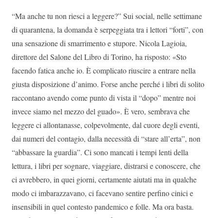
“Ma anche tu non riesci a leggere?” Sui social, nelle settimane
di quarantena, la domanda è serpeggiata tra i lettori “forti”, con
una sensazione di smarrimento e stupore. Nicola Lagioia,
direttore del Salone del Libro di Torino, ha risposto: «Sto
facendo fatica anche io. È complicato riuscire a entrare nella
giusta disposizione d’animo. Forse anche perché i libri di solito
raccontano avendo come punto di vista il “dopo” mentre noi
invece siamo nel mezzo del guado». È vero, sembrava che
leggere ci allontanasse, colpevolmente, dal cuore degli eventi,
dai numeri del contagio, dalla necessità di “stare all’erta”, non
“abbassare la guardia”. Ci sono mancati i tempi lenti della
lettura, i libri per sognare, viaggiare, distrarsi e conoscere, che
ci avrebbero, in quei giorni, certamente aiutati ma in qualche
modo ci imbarazzavano, ci facevano sentire perfino cinici e
insensibili in quel contesto pandemico e folle. Ma ora basta.