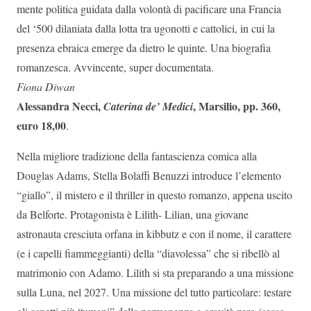
mente politica guidata dalla volontà di pacificare una Francia
del ‘500 dilaniata dalla lotta tra ugonotti e cattolici, in cui la
presenza ebraica emerge da dietro le quinte. Una biografia
romanzesca. Avvincente, super documentata.
Fiona Diwan
Alessandra Necci,
, Marsilio, pp. 360,
Caterina de’ Medici
euro 18,00
.
Nella migliore tradizione della fantascienza comica alla
Douglas Adams, Stella Bolaffi Benuzzi introduce l’elemento
“giallo”, il mistero e il thriller in questo romanzo, appena uscito
da Belforte. Protagonista è Lilith- Lilian, una giovane
astronauta cresciuta orfana in kibbutz e con il nome, il carattere
(e i capelli fiammeggianti) della “diavolessa” che si ribellò al
matrimonio con Adamo. Lilith si sta preparando a una missione
sulla Luna, nel 2027. Una missione del tutto particolare: testare