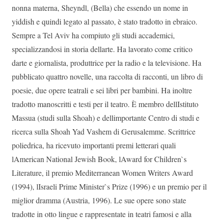
nonna materna, Sheyndl, (Bella) che essendo un nome in
yiddish e quindi legato al passato, è stato tradotto in ebraico.
Sempre a Tel Aviv ha compiuto gli studi accademici,
specializzandosi in storia dellarte. Ha lavorato come critico
darte e giornalista, produttrice per la radio e la televisione. Ha
pubblicato quattro novelle, una raccolta di racconti, un libro di
poesie, due opere teatrali e sei libri per bambini. Ha inoltre
tradotto manoscritti e testi per il teatro. È membro dellIstituto
Massua (studi sulla Shoah) e dellimportante Centro di studi e
ricerca sulla Shoah Yad Vashem di Gerusalemme. Scrittrice
poliedrica, ha ricevuto importanti premi letterari quali
lAmerican National Jewish Book, lAward for Children`s
Literature, il premio Mediterranean Women Writers Award
(1994), lIsraeli Prime Minister`s Prize (1996) e un premio per il
miglior dramma (Austria, 1996). Le sue opere sono state
tradotte in otto lingue e rappresentate in teatri famosi e alla