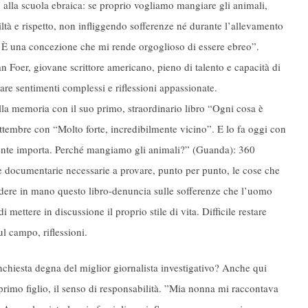
 alla scuola ebraica: se proprio vogliamo mangiare gli animali,
tà e rispetto, non infliggendo sofferenze né durante l’allevamento
 È una concezione che mi rende orgoglioso di essere ebreo”.
n Foer, giovane scrittore americano, pieno di talento e capacità di
re sentimenti complessi e riflessioni appassionate.
lla memoria con il suo primo, straordinario libro “Ogni cosa è
settembre con “Molto forte, incredibilmente vicino”. E lo fa oggi con
niente importa. Perché mangiamo gli animali?” (Guanda): 360
te documentarie necessarie a provare, punto per punto, le cose che
prendere in mano questo libro-denuncia sulle sofferenze che l’uomo
 mettere in discussione il proprio stile di vita. Difficile restare
sul campo, riflessioni.
nchiesta degna del miglior giornalista investigativo? Anche qui
 primo figlio, il senso di responsabilità. ”Mia nonna mi raccontava