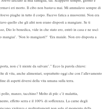
te. Avevo lasciato la mia famiglia, sai. Scappavo sempre, giorno e
i fermavi eri morto. Il cibo non bastava mai. Mi ammalavo sempre di
 Avevo piaghe in tutto il corpo. Facevo fatica a muovermi. Non era
vo quello che gli altri non erano disposti a mangiare. Se ti
o, Dio lo benedica, vide in che stato ero, entrò in casa e ne uscì
 lo mangiai’. ’Non lo mangiasti?’ ‘Era maiale. Non ero disposta a
importa, non c’è niente da salvare’.” Ecco la parola chiave:
lte di vita, anche alimentari, soprattutto oggi che con l’allevamento
e di aspetti diversi della vita umana sulla terra.
i pollo, manzo, tacchino? Molto di più: c’è malattia,
ento, effetto serra e il 100% di sofferenza. La carne degli
subiscono violenza e maltrattamenti non solo al momento della