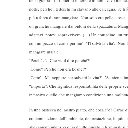
della guerra: ’fu l’inferno in terra e io non avevo nien
notte, perché i tedeschi mi stavano alle calcagna. Se t
più a forza di non mangiare. Non solo ero pelle e ossa.
un granché mangiare dai bidoni della spazzatura. Mangia
adattavi, potevi sopravvivere. (…) Un contadino, un russ
con un pezzo di carne per me’. ’Ti salvò la vita’. ’Non
mangiare maiale’.
’Perché?’. ‘Che vuol dire perché?’.
’Come? Perché non era kosher?’.
‘Certo’. ’Ma neppure per salvarti la vita?’. ’Se niente 
“importa”. Che significa responsabilità delle proprie sce
intensivo quello che mangiamo condiziona una moltitudin
In una bistecca nel nostro piatto, che cosa c’è? Carne d
contaminazione dell’ambiente, deforestazione, inquinam
allevamenti intensivi oggi è tutto questo: gli animali 