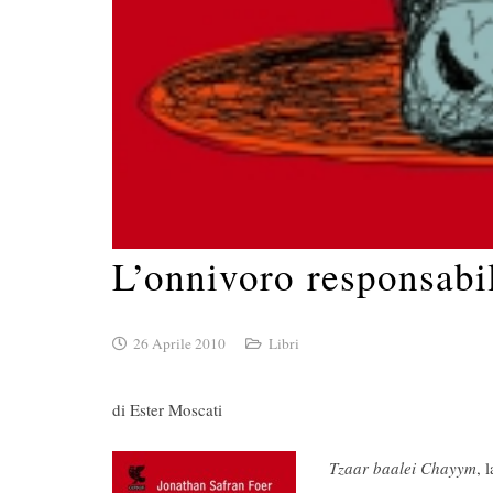
L’onnivoro responsabi
26 Aprile 2010
Libri
di Ester Moscati
Tzaar baalei Chayym
, 