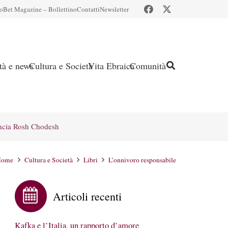
io
Bet Magazine – Bollettino
Contatti
Newsletter
ità e news
Cultura e Società
Vita Ebraica
Comunità
ncia Rosh Chodesh
Home
Cultura e Società
Libri
L’onnivoro responsabile
Articoli recenti
Kafka e l’Italia, un rapporto d’amore