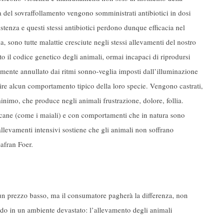
sa del sovraffollamento vengono somministrati antibiotici in dosi
stenza e questi stessi antibiotici perdono dunque efficacia nel
a, sono tutte malattie cresciute negli stessi allevamenti del nostro
 il codice genetico degli animali, ormai incapaci di riprodursi
ente annullato dai ritmi sonno-veglia imposti dall’illuminazione
eguire alcun comportamento tipico della loro specie. Vengono castrati,
minimo, che produce negli animali frustrazione, dolore, follia.
un cane (come i maiali) e con comportamenti che in natura sono
 allevamenti intensivi sostiene che gli animali non soffrano
Safran Foer.
un prezzo basso, ma il consumatore pagherà la differenza, non
vendo in un ambiente devastato: l’allevamento degli animali