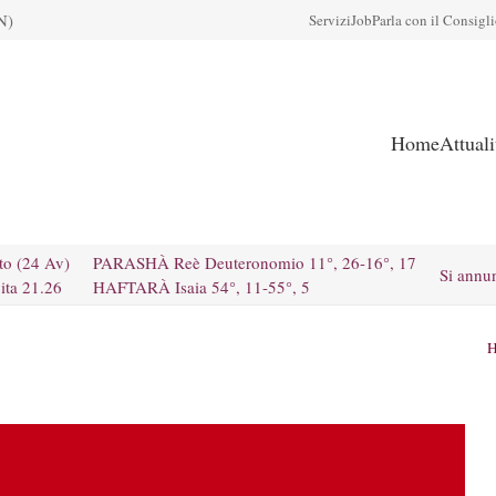
N)
Servizi
Job
Parla con il Consigl
Home
Attual
to (24 Av)
PARASHÀ Reè Deuteronomio 11°, 26-16°, 17
Si annu
ita 21.26
HAFTARÀ Isaia 54°, 11-55°, 5