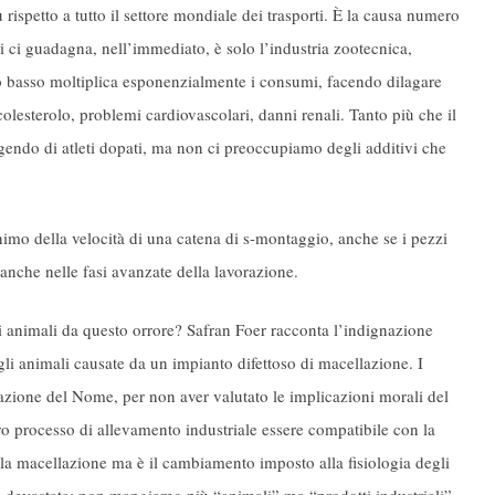
rispetto a tutto il settore mondiale dei trasporti. È la causa numero
i ci guadagna, nell’immediato, è solo l’industria zootecnica,
o basso moltiplica esponenzialmente i consumi, facendo dilagare
 colesterolo, problemi cardiovascolari, danni renali. Tanto più che il
leggendo di atleti dopati, ma non ci preoccupiamo degli additivi che
onimo della velocità di una catena di s-montaggio, anche se i pezzi
anche nelle fasi avanzate della lavorazione.
 animali da questo orrore? Safran Foer racconta l’indignazione
li animali causate da un impianto difettoso di macellazione. I
azione del Nome, per non aver valutato le implicazioni morali del
ro processo di allevamento industriale essere compatibile con la
la macellazione ma è il cambiamento imposto alla fisiologia degli
 devastata: non mangiamo più “animali” ma “prodotti industriali”,