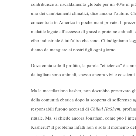
contribuisce al riscaldamento globale per un 40% in più 
uno dei cambiamenti climatici, dice ancora l’autore. Ch
concentrata in America in poche mani private. Il prezz
malattie legate all’eccesso di grassi e proteine animali:
cibo industriale è tutt’altro che sano. Ci indigniamo 
diamo da mangiare ai nostri figli ogni giorno.
Dove conta solo il profitto, la parola ”efficienza” è sin
da tagliare sono animali, spesso ancora vivi e coscienti 
Ma la macellazione kasher, non dovrebbe preservare gli
della comunità ebraica dopo la scoperta di sofferenze ag
responsabili furono accusati di
Chillul HaShem
, profan
rituale. Ma, si chiede ancora Jonathan, come può l’inte
Kasherut? Il problema infatti non è solo il momento del
animali, la loro vita devastata che è anche la
nostra
vita