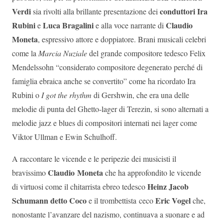
Verdi
conduttori Ira
sia rivolti alla brillante presentazione dei
Rubini
Luca Bragalini
Claudio
e
e alla voce narrante di
Moneta
, espressivo attore e doppiatore. Brani musicali celebri
come la
Marcia Nuziale
del grande compositore tedesco Felix
Mendelssohn “considerato compositore degenerato perché di
famiglia ebraica anche se convertito” come ha ricordato Ira
Rubini o
I got the rhythm
di Gershwin, che era una delle
melodie di punta del Ghetto-lager di Terezin, si sono alternati a
melodie jazz e blues di compositori internati nei lager come
Viktor Ullman e Ewin Schulhoff.
A raccontare le vicende e le peripezie dei musicisti il
Claudio
Moneta
bravissimo
che ha approfondito le vicende
Heinz Jacob
di virtuosi come il chitarrista ebreo tedesco
Schumann detto Coco
Eric Vogel
e il trombettista ceco
che,
nonostante l’avanzare del nazismo, continuava a suonare e ad