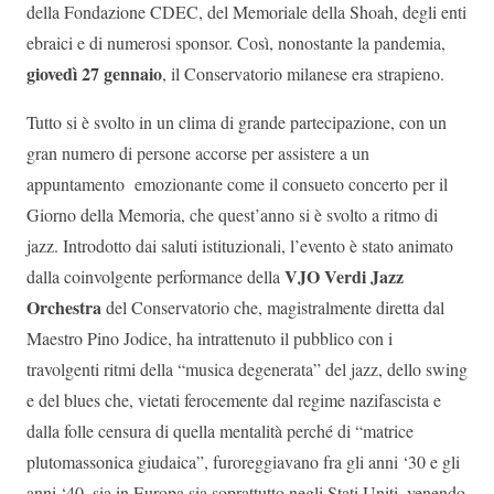
della Fondazione CDEC, del Memoriale della Shoah, degli enti
ebraici e di numerosi sponsor. Così, nonostante la pandemia,
giovedì 27 gennaio
, il Conservatorio milanese era strapieno.
Tutto si è svolto in un clima di grande partecipazione, con un
gran numero di persone accorse per assistere a un
appuntamento emozionante come il consueto concerto per il
Giorno della Memoria, che quest’anno si è svolto a ritmo di
jazz. Introdotto dai saluti istituzionali, l’evento è stato animato
VJO Verdi Jazz
dalla coinvolgente performance della
Orchestra
del Conservatorio che, magistralmente diretta dal
Maestro Pino Jodice, ha intrattenuto il pubblico con i
travolgenti ritmi della “musica degenerata” del jazz, dello swing
e del blues che, vietati ferocemente dal regime nazifascista e
dalla folle censura di quella mentalità perché di “matrice
plutomassonica giudaica”, furoreggiavano fra gli anni ‘30 e gli
anni ‘40, sia in Europa sia soprattutto negli Stati Uniti, venendo