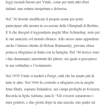
leggi razziali furono per Vitale, come per tanti altri ebrei
italiani, una rottura inaspettata e dolorosa.
Nel ’36 dovette modificare il proprio nome per poter
partecipare alla mostra in occasione delle Olimpiadi di Berlino.
E lì che disegnò il leggendario pugile Max Schmeling, noto per
le sue amicizie col mondo ebraico. Allo stesso anno appartiene
anche l’intenso ritratto di Helene Ratmansky, giovane ebrea
polacca rifugiatasi in Italia con la famiglia. Del ’40 invece sono
i due drammatici autoritratti del pittore, nei quali si percepisce
la sua solitudine e l’isolamento.
Nel 1939 Vitale si trasferì a Parigi, città che ha amato più di
tutte le altre. Nel 1944 fu costretto a rifugiarsi con la moglie
Irma Shulz, soprano finlandese, nei campi profughi in Svizzera.
Ricorda la figlia Adriana, nata lì: “Gli svizzeri separarono i
miei genitori, e due giorni dopo la mia nascita, mio padre mi