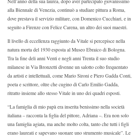
Nell’anno della sua laurea, dopo aver partecipato giovanissimo
alla Biennale di Venezia, continuò a studiare pittura a Roma,
dove prestava il servizio militare, con Domenico Cucchiari, e in
seguito a Firenze con Felice Carena, un altro dei suoi maestri.
Il livello di eccellenza raggiunto da Vitale si percepisce nella
natura morta del 1930 esposta al Museo Ebraico di Bologna.
Tra la fine deli anni Venti e negli anni Trenta il suo studio
milanese in Via Bronzetti divenne un salotto colto frequentato
da artisti e intellettuali, come Mario Sironi e Piero Gadda Conti,
poeta e scrittore, oltre che cugino di Carlo Emilio Gadda,
ritratto insieme allo stesso Vitale in uno dei quadri esposti.
“La famiglia di mio papà era inserita benissimo nella società
italiana – racconta la figlia del pittore, Adriana –. Era non solo
una famiglia agiata, ma anche molto colta, tanto che tutti i figli
erano laureati e sapevano suonare uno strumento musicale”. Le