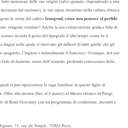
 fatto menzione delle sue origini (salvo quando, rispondendo a una
 decimata dal nazismo), le sue opere risentono della cultura ebraica
Iznogoud, come non pensare al perfido
gono le storie del cattivo
ento vengono sventate? Anche la sua composizione grafica fatta di
scenici ricorda il gesto del tipografo d’altri tempi, come fu il
lingua nella quale si ritrovano gli influssi di tutte quelle che gli
o, lo spagnolo, l’inglese e naturalmente il francese). Ovunque, nel suo
co fatto di humour, senso dell’assurdo, profonda conoscenza della
quali si può ripercorrere la saga familiare di questo figlio di
te. Oltre alla mostra (fino al 4 marzo) al Museo ebraico di Parigi,
io di René Goscinny con un programma di conferenze, incontri e
-Aignan, 71, rue du Temple, 75003 Paris,