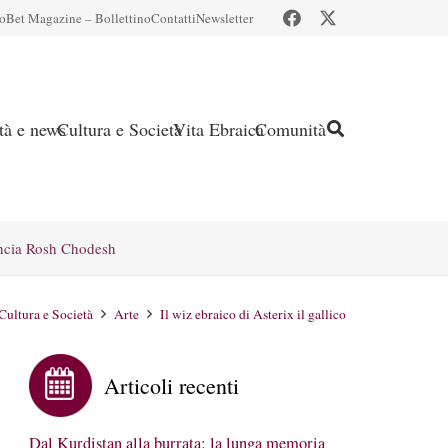
io
Bet Magazine – Bollettino
Contatti
Newsletter
ità e news
Cultura e Società
Vita Ebraica
Comunità
ncia Rosh Chodesh
Cultura e Società
Arte
Il wiz ebraico di Asterix il gallico
Articoli recenti
Dal Kurdistan alla burrata: la lunga memoria