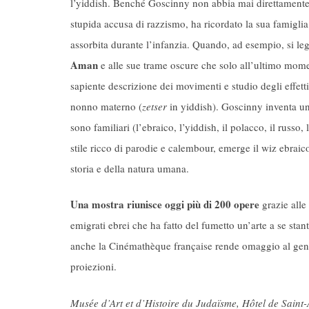
l’yiddish. Benché Goscinny non abbia mai direttamente
stupida accusa di razzismo, ha ricordato la sua famiglia
assorbita durante l’infanzia. Quando, ad esempio, si leg
Aman
e alle sue trame oscure che solo all’ultimo mom
sapiente descrizione dei movimenti e studio degli effetti 
nonno materno (
zetser
in yiddish). Goscinny inventa una 
sono familiari (l’ebraico, l’yiddish, il polacco, il russ
stile ricco di parodie e calembour, emerge il wiz ebrai
storia e della natura umana.
Una mostra riunisce oggi più di 200 opere
grazie alle 
emigrati ebrei che ha fatto del fumetto un’arte a se stan
anche la Cinémathèque française rende omaggio al gen
proiezioni.
Musée d’Art et d’Histoire du Judaïsme, Hôtel de Saint