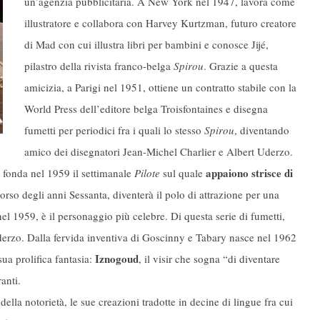
un’agenzia pubblicitaria. A New York nel 1947, lavora come
illustratore e collabora con Harvey Kurtzman, futuro creatore
di Mad con cui illustra libri per bambini e conosce Jijé,
pilastro della rivista franco-belga
Spirou
. Grazie a questa
amicizia, a Parigi nel 1951, ottiene un contratto stabile con la
World Press dell’editore belga Troisfontaines e disegna
fumetti per periodici fra i quali lo stesso
Spirou
, diventando
amico dei disegnatori Jean-Michel Charlier e Albert Uderzo.
appaiono strisce di
, fonda nel 1959 il settimanale
Pilote
sul quale
orso degli anni Sessanta, diventerà il polo di attrazione per una
l 1959, è il personaggio più celebre. Di questa serie di fumetti,
 Uderzo. Dalla fervida inventiva di Goscinny e Tabary nasce nel 1962
Iznogoud
ua prolifica fantasia:
, il visir che sogna “di diventare
ranti.
a notorietà, le sue creazioni tradotte in decine di lingue fra cui