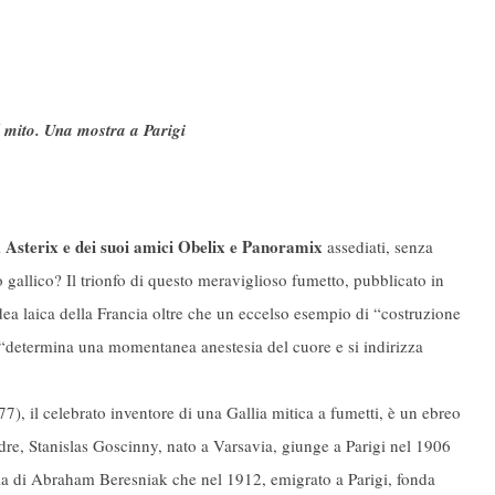
l mito. Una mostra a Parigi
Asterix e dei suoi amici Obelix e Panoramix
i
assediati, senza
o gallico? Il trionfo di questo meraviglioso fumetto, pubblicato in
dea laica della Francia oltre che un eccelso esempio di “costruzione
“determina una momentanea anestesia del cuore e si indirizza
), il celebrato inventore di una Gallia mitica a fumetti, è un ebreo
adre, Stanislas Goscinny, nato a Varsavia, giunge a Parigi nel 1906
lia di Abraham Beresniak che nel 1912, emigrato a Parigi, fonda