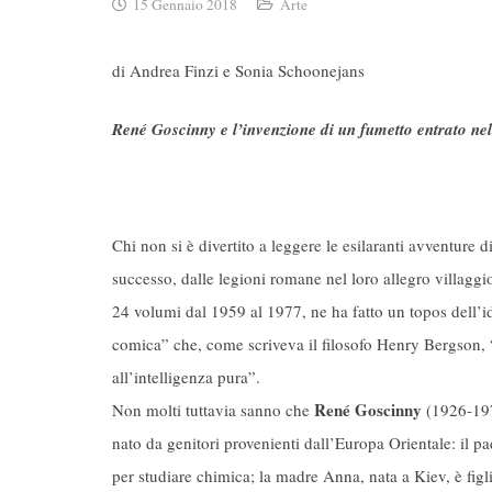
15 Gennaio 2018
Arte
di Andrea Finzi e Sonia Schoonejans
René Goscinny e l’invenzione di un fumetto entrato ne
Chi non si è divertito a leggere le esilaranti avventure d
successo, dalle legioni romane nel loro allegro villaggi
24 volumi dal 1959 al 1977, ne ha fatto un topos dell’i
comica” che, come scriveva il filosofo Henry Bergson, 
all’intelligenza pura”.
René Goscinny
Non molti tuttavia sanno che
(1926-1977
nato da genitori provenienti dall’Europa Orientale: il p
per studiare chimica; la madre Anna, nata a Kiev, è fig