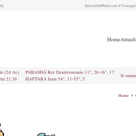
N)
Servizi
Job
Parla con il Consigl
Home
Attual
to (24 Av)
PARASHÀ Reè Deuteronomio 11°, 26-16°, 17
Si annu
ita 21.26
HAFTARÀ Isaia 54°, 11-55°, 5
Home