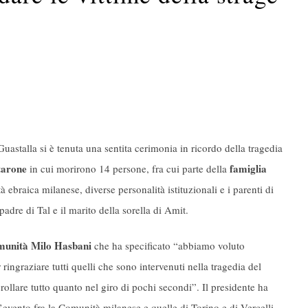
astalla si è tenuta una sentita cerimonia in ricordo della tragedia
tarone
famiglia
in cui morirono 14 persone, fra cui parte della
à ebraica milanese, diverse personalità istituzionali e i parenti di
padre di Tal e il marito della sorella di Amit.
omunità Milo Hasbani
che ha specificato “abbiamo voluto
ringraziare tutti quelli che sono intervenuti nella tragedia del
llare tutto quanto nel giro di pochi secondi”. Il presidente ha
’evento fra la Comunità milanese e quelle di Torino e di Vercelli