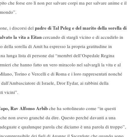
pito che forse ero lì non per salvare corpi ma per salvare anime e il
l mondo”.
padre di Tal Peleg e del marito della sorella di
ne, i discorsi del
lvato la vita a Eitan
cercando di stargli vicino e di accudirlo in
to della sorella di Amit ha espresso la propria gratitudine in
o una lunga lista di persone dai “membri dell’Ospedale Regina
ermieri che hanno fatto un vero miracolo nel salvargli la vita e al
Milano, Torino e Vercelli e di Roma e i loro rappresentati nonché
li, dall’Ambasciatore di Israele, Dror Eydar, ai rabbini della
ti vicini”.
 Capo, Rav Alfonso Arbib
che ha sottolineato come “in questi
vo che non avevo granché da dire. Questo perché davanti a una
inadeguate e qualunque parola che diciamo è una parola di troppo”,
 incomprensibile dei figli di Aronne il Sacerdote che quando sono