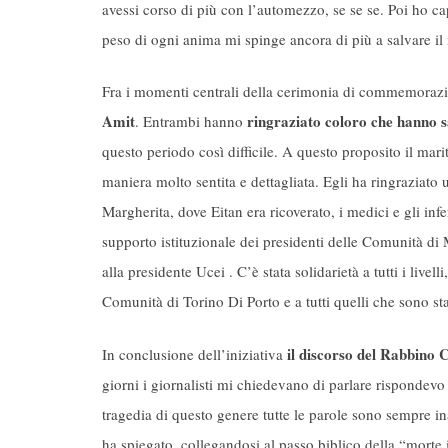
avessi corso di più con l’automezzo, se se se. Poi ho ca
peso di ogni anima mi spinge ancora di più a salvare i
Fra i momenti centrali della cerimonia di commemorazio
Amit
ringraziato coloro che hanno sa
. Entrambi hanno
questo periodo così difficile. A questo proposito il mari
maniera molto sentita e dettagliata. Egli ha ringraziat
Margherita, dove Eitan era ricoverato, i medici e gli inf
supporto istituzionale dei presidenti delle Comunità di 
alla presidente Ucei . C’è stata solidarietà a tutti i livel
Comunità di Torino Di Porto e a tutti quelli che sono sta
il discorso del Rabbino
In conclusione dell’iniziativa
giorni i giornalisti mi chiedevano di parlare risponde
tragedia di questo genere tutte le parole sono sempre 
ha spiegato, collegandosi al passo biblico della “morte