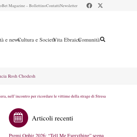
io
Bet Magazine – Bollettino
Contatti
Newsletter
ità e news
Cultura e Società
Vita Ebraica
Comunità
ncia Rosh Chodesh
 nell’incontro per ricordare le vittime della strage di Stresa
Articoli recenti
Premi Ophir 2026: “Tell Me Everything” segna