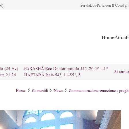
N)
Servizi
Job
Parla con il Consigl
Home
Attual
to (24 Av)
PARASHÀ Reè Deuteronomio 11°, 26-16°, 17
Si annu
ita 21.26
HAFTARÀ Isaia 54°, 11-55°, 5
Home
Comunità
News
Commemorazione, emozione e preghiera,