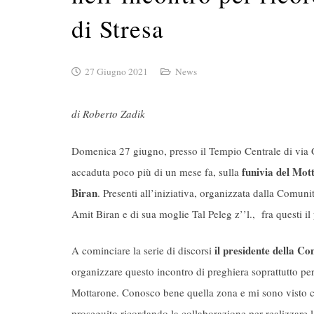
di Stresa
27 Giugno 2021
News
di Roberto Zadik
Domenica 27 giugno, presso il Tempio Centrale di via Gu
funivia del Mot
accaduta poco più di un mese fa, sulla
Biran
. Presenti all’iniziativa, organizzata dalla Comunit
Amit Biran e di sua moglie Tal Peleg z’’l., fra questi il 
il presidente della C
A cominciare la serie di discorsi
organizzare questo incontro di preghiera soprattutto per 
Mottarone. Conosco bene quella zona e mi sono visto cro
proseguito ricordando la collaborazione per realizzare l