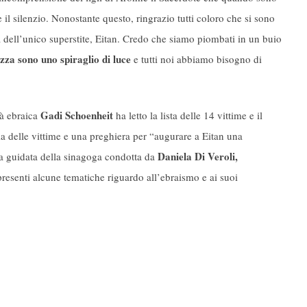
e il silenzio. Nonostante questo, ringrazio tutti coloro che si sono
ta dell’unico superstite, Eitan. Credo che siamo piombati in un buio
ezza sono uno spiraglio di luce
e tutti noi abbiamo bisogno di
Gadi Schoenheit
tà ebraica
ha letto la lista delle 14 vittime e il
 delle vittime e una preghiera per “augurare a Eitan una
Daniela Di Veroli,
ta guidata della sinagoga condotta da
presenti alcune tematiche riguardo all’ebraismo e ai suoi