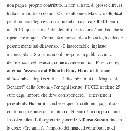
non paga il proprio contributo. E non si tratta di grosse cifre, si
tratta di importi dai 60 ai 350 euro all’anno. Ma che moltiplicati
per il numero degli evasori ammontano a circa 300.000 euro
nel 2019 (quasi la metà del deficit!). E siccome è un dato che si
ripete, costringe la Comunità a prevederlo a bilancio, incidendo
pesantemente sul disavanzo. «È inaccettabile, ingiusto,
inconcepibile. Sto pensando di proporre la pubblicazione
dell’elenco degli evasori, come avviene in molti Paesi civili»,
l’assessore al Bilancio Rony Hamaui
afferma
di fronte
all’assemblea degli iscritti, il 12 dicembre in Aula Magna “A.
Benatoff” della Scuola. «Per ogni iscritto, l’UCEI trattiene 25
euro dagli importi che deve corrisponderci – interviene il
presidente Hasbani
– anche se quell’iscritto non paga il suo
contributo, nemmeno il minimo di 60 euro. Un doppio danno.
Alfonso Sassun
Insostenibile». E il segretario generale
rincara
la dose: «Tre anni fa l’importo dei mancati contributi era di