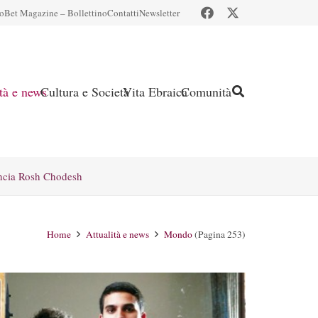
io
Bet Magazine – Bollettino
Contatti
Newsletter
ità e news
Cultura e Società
Vita Ebraica
Comunità
ncia Rosh Chodesh
Home
Attualità e news
Mondo
(Pagina 253)