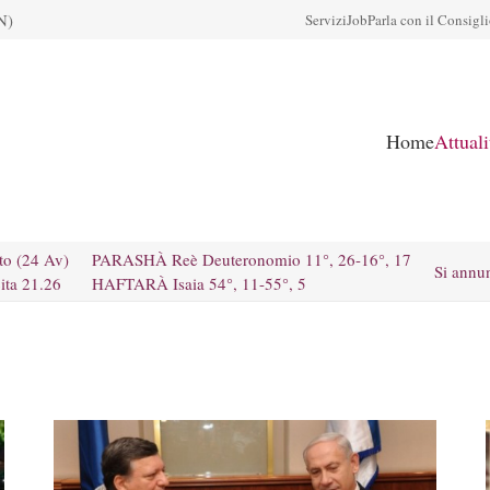
N)
Servizi
Job
Parla con il Consigl
Home
Attual
to (24 Av)
PARASHÀ Reè Deuteronomio 11°, 26-16°, 17
Si annu
ita 21.26
HAFTARÀ Isaia 54°, 11-55°, 5