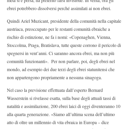
metà si è persa, ha preferito farsi invisibile. In verità, ora gli
ebrei potrebbero dissolversi perché assimilati ai non ebrei.
Quindi Ariel Muzicant, presidente della comunità nella capitale
austriaca, preoccupato per le restanti comunità ebraiche a
rischio di estinzione, ne fa i nomi: «Copenaghen, Vienna,
Stoccolma, Praga, Bratislava, tutte queste corrono il pericolo di
spegnersi in vent’anni. Ci saranno ancora ebrei, ma non più
comunità funzionanti». Per non parlare, poi, degli ebrei nel
mondo, ad esempio dei due terzi degli ebrei statunitensi che
non appartengono propriamente a nessuna sinagoga.
Nel caso la previsione effettuata dall’esperto Bernard
Wasserstein si rivelasse esatta, sulla base degli attuali tassi di
natalità e assimilazione, 200 ebrei laici di oggi diventeranno 10
alla quarta generazione. «Siamo all’ultima scena dell’ultimo
atto di oltre un millennio di vita ebraica in Europa – dice