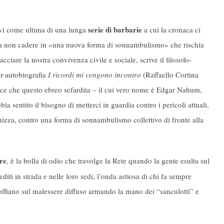
serie di barbarie
ivi come ultima di una lunga
a cui la cronaca ci
 è a non cadere in «una nuova forma di sonnambulismo» che rischia
cciare la nostra convivenza civile e sociale, scrive il filosofo-
-autobiografia
I ricordi mi vengono incontro
(Raffaello Cortina
pisce che questo ebreo sefardita – il cui vero nome è Edgar Nahum,
a sentito il bisogno di metterci in guardia contro i pericoli attuali,
anizza, contro una forma di sonnambulismo collettivo di fronte alla
re
, è la bolla di odio che travolge la Rete quando la gente esulta sul
diti in strada e nelle loro sedi, l’onda astiosa di chi fa sempre
e soffiano sul malessere diffuso armando la mano dei “sanculotti” e