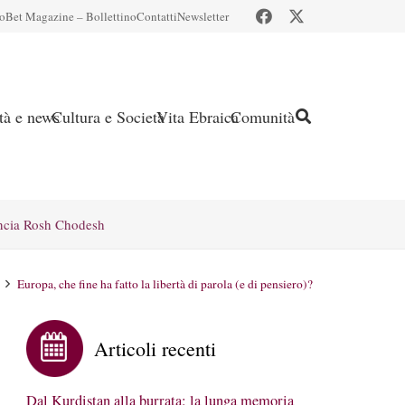
io
Bet Magazine – Bollettino
Contatti
Newsletter
ità e news
Cultura e Società
Vita Ebraica
Comunità
ncia Rosh Chodesh
Europa, che fine ha fatto la libertà di parola (e di pensiero)?
Articoli recenti
Dal Kurdistan alla burrata: la lunga memoria