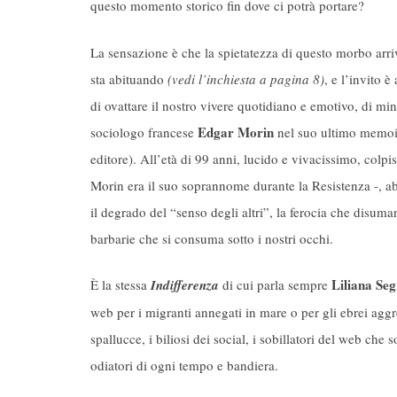
questo momento storico fin dove ci potrà portare?
La sensazione è che la spietatezza di questo morbo arr
sta abituando
(vedi l’inchiesta a pagina 8)
, e l’invito
di ovattare il nostro vivere quotidiano e emotivo, di mina
Edgar Morin
sociologo francese
nel suo ultimo memoir
editore). All’età di 99 anni, lucido e vivacissimo, col
Morin era il suo soprannome durante la Resistenza -, abbi
il degrado del “senso degli altri”, la ferocia che disum
barbarie che si consuma sotto i nostri occhi.
Liliana Seg
È la stessa
Indifferenza
di cui parla sempre
web per i migranti annegati in mare o per gli ebrei aggre
spallucce, i biliosi dei social, i sobillatori del web ch
odiatori di ogni tempo e bandiera.