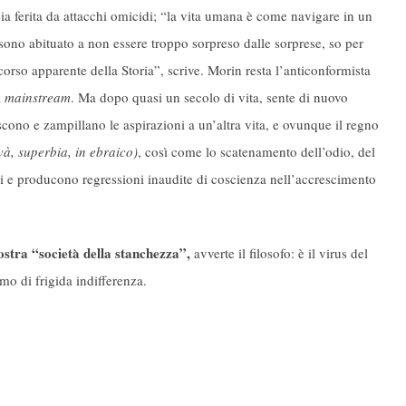
a ferita da attacchi omicidi; “la vita umana è come navigare in un
ono abituato a non essere troppo sorpreso dalle sorprese, so per
orso apparente della Storia”, scrive. Morin resta l’anticonformista
l
mainstream
. Ma dopo quasi un secolo di vita, sente di nuovo
cono e zampillano le aspirazioni a un’altra vita, e ovunque il regno
và, superbia, in ebraico)
, così come lo scatenamento dell’odio, del
ni e producono regressioni inaudite di coscienza nell’accrescimento
ostra “società della stanchezza”,
avverte il filosofo: è il virus del
o di frigida indifferenza.