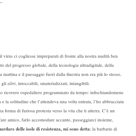
…
il virus ci cogliesse impreparati di fronte alla nostra nudità ben
bito del progresso globale, della tecnologia ultradigitale, della
 mattina e il paesaggio fuori dalla finestra non era più lo stesso,
 gli
altri
, intoccabili, smaterializzati, intangibili.
lo ricovero ospedaliero programmato da tempo: infischiandomene
a e la solitudine che l’attendeva una volta entrata, l’ho abbracciata
a forma di furiosa protesta verso la vita che ti atterra. C’è un
 fare amico, farlo accomodare accanto, passeggiarci insieme,
dare delle isole di resistenza, mi sono detta
; la barbarie di