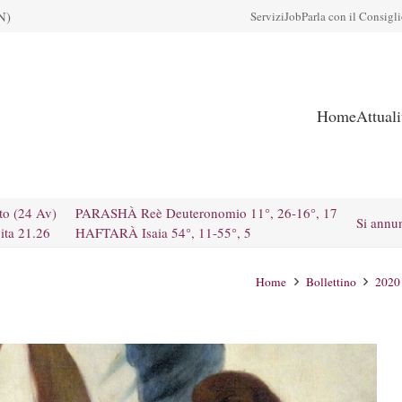
N)
Servizi
Job
Parla con il Consigl
Home
Attual
to (24 Av)
PARASHÀ Reè Deuteronomio 11°, 26-16°, 17
Si annu
ita 21.26
HAFTARÀ Isaia 54°, 11-55°, 5
Home
Bollettino
2020