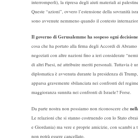
interromperli), la ripresa degli aiuti materiali ai palestin
Queste “azioni”, ovvero l’estensione della sovranità i
sono avvenute nemmeno quando il contesto internaziona
Il governo di Gerusalemme ha sospeso ogni decisione
cosa che ha portato alla firma degli Accordi di Abramo c
negoziati con altre nazioni fino a ieri considerate “nem
di altri Paesi, né attribuire meriti personali. Tuttavia è
diplomatica è avvenuta durante la presidenza di Trump,
apparsa gravemente sbilanciata nei confronti del regime 
maggioranza sunnita nei confronti di Israele? Forse.
nell
Da parte nostra non possiamo non riconoscere che
Le relazioni che si stanno costruendo con lo Stato ebrai
e Giordania) ma vere e proprie amicizie, con scambi a tut
non potrà essere cancellato.