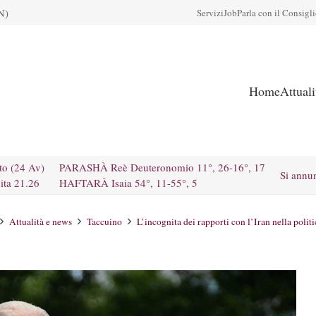
N)
Servizi
Job
Parla con il Consigl
Home
Attual
to (24 Av)
PARASHÀ Reè Deuteronomio 11°, 26-16°, 17
Si annu
ita 21.26
HAFTARÀ Isaia 54°, 11-55°, 5
Attualità e news
Taccuino
L’incognita dei rapporti con l’Iran nella poli