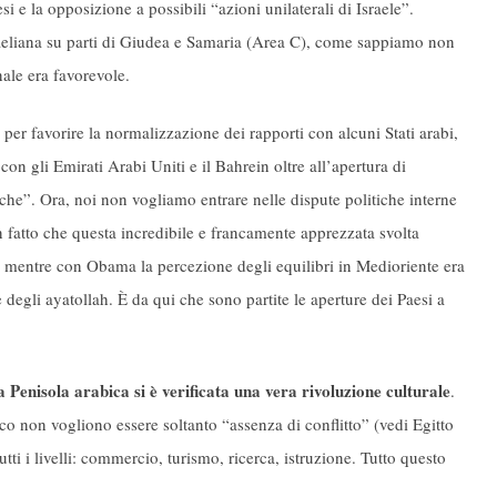
esi e la opposizione a possibili “azioni unilaterali di Israele”.
sraeliana su parti di Giudea e Samaria (Area C), come sappiamo non
le era favorevole.
per favorire la normalizzazione dei rapporti con alcuni Stati arabi,
on gli Emirati Arabi Uniti e il Bahrein oltre all’apertura di
iche”. Ora, noi non vogliamo entrare nelle dispute politiche interne
 un fatto che questa incredibile e francamente apprezzata svolta
 mentre con Obama la percezione degli equilibri in Medioriente era
degli ayatollah. È da qui che sono partite le aperture dei Paesi a
a Penisola arabica si è verificata una vera rivoluzione culturale
.
co non vogliono essere soltanto “assenza di conflitto” (vedi Egitto
ti i livelli: commercio, turismo, ricerca, istruzione. Tutto questo