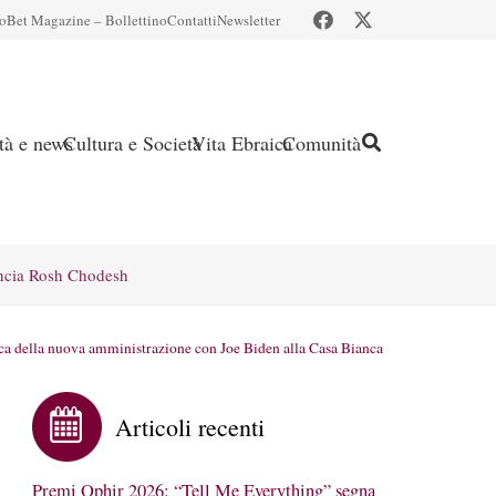
io
Bet Magazine – Bollettino
Contatti
Newsletter
ità e news
Cultura e Società
Vita Ebraica
Comunità
ncia Rosh Chodesh
tica della nuova amministrazione con Joe Biden alla Casa Bianca
Articoli recenti
Premi Ophir 2026: “Tell Me Everything” segna