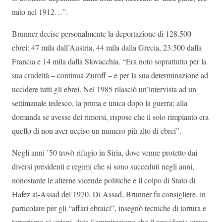
nato nel 1912…”.
Brunner decise personalmente la deportazione di 128.500
ebrei: 47 mila dall’Austria, 44 mila dalla Grecia, 23.500 dalla
Francia e 14 mila dalla Slovacchia. “Era noto soprattutto per la
sua crudeltà – continua Zuroff – e per la sua determinazione ad
uccidere tutti gli ebrei. Nel 1985 rilasciò un’intervista ad un
settimanale tedesco, la prima e unica dopo la guerra; alla
domanda se avesse dei rimorsi, rispose che il solo rimpianto era
quello di non aver ucciso un numero più alto di ebrei”.
Negli anni ’50 trovò rifugio in Siria, dove venne protetto dai
diversi presidenti e regimi che si sono succeduti negli anni,
nonostante le alterne vicende politiche e il colpo di Stato di
Hafez al-Assad del 1970. Di Assad, Brunner fu consigliere, in
particolare per gli “affari ebraici”, insegnò tecniche di tortura e
terrorismo ai siriani, data l’ammirazione che il presidente aveva