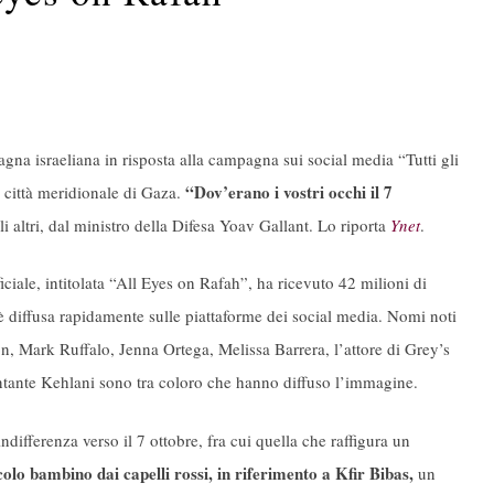
a israeliana in risposta alla campagna sui social media “Tutti gli
“Dov’erano i vostri occhi il 7
a città meridionale di Gaza.
li altri, dal ministro della Difesa Yoav Gallant. Lo riporta
Ynet
.
iciale, intitolata “All Eyes on Rafah”, ha ricevuto 42 milioni di
i è diffusa rapidamente sulle piattaforme dei social media. Nomi noti
, Mark Ruffalo, Jenna Ortega, Melissa Barrera, l’attore di Grey’s
tante Kehlani sono tra coloro che hanno diffuso l’immagine.
’indifferenza verso il 7 ottobre, fra cui quella che raffigura un
olo bambino dai capelli rossi, in riferimento a Kfir Bibas,
un