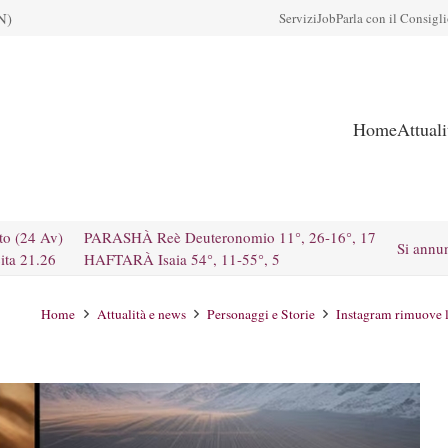
N)
Servizi
Job
Parla con il Consigl
Home
Attual
to (24 Av)
PARASHÀ Reè Deuteronomio 11°, 26-16°, 17
Si annu
ita 21.26
HAFTARÀ Isaia 54°, 11-55°, 5
Home
Attualità e news
Personaggi e Storie
Instagram rimuove la