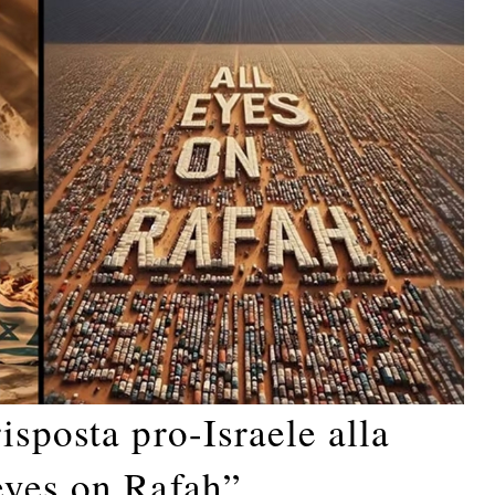
isposta pro-Israele alla
eyes on Rafah”