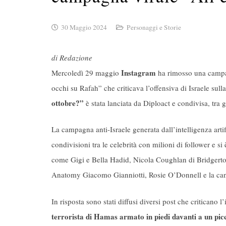
30 Maggio 2024
Personaggi e Storie
di Redazione
Instagram
Mercoledì 29 maggio
ha rimosso una campagn
occhi su Rafah” che criticava l’offensiva di Israele sull
ottobre?”
è stata lanciata da Diploact e condivisa, tra g
La campagna anti-Israele generata dall’intelligenza artif
condivisioni tra le celebrità con milioni di follower e s
come Gigi e Bella Hadid, Nicola Coughlan di Bridgerton
Anatomy Giacomo Gianniotti, Rosie O’Donnell e la can
In risposta sono stati diffusi diversi post che criticano l
terrorista di Hamas armato in piedi davanti a un picc