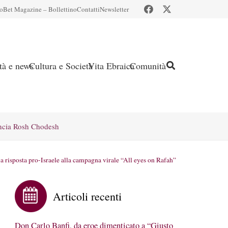
io
Bet Magazine – Bollettino
Contatti
Newsletter
ità e news
Cultura e Società
Vita Ebraica
Comunità
ncia Rosh Chodesh
 risposta pro-Israele alla campagna virale “All eyes on Rafah”
Articoli recenti
Don Carlo Banfi, da eroe dimenticato a “Giusto