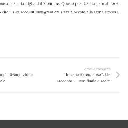
e alla sua famiglia dal 7 ottobre. Questo post è stato però rimosso
he il suo account Instagram era stato bloccato e la storia rimossa.
Articolo successivo
ane” diventa virale.
“Io sono ebrea, forse”. Un
aele
racconto…. con finale a scelta