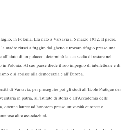
uglio, in Polonia. Era nato a Varsavia il 6 marzo 1932. Il padre,
a madre riuscì a fuggire dal ghetto e trovare rifugio presso una
e all’aiuto di un polacco, determinò la sua scelta di restare nel
 in Polonia. Al suo paese diede il suo impegno di intellettuale e di
smo e si aprisse alla democrazia e all’Europa.
rsità di Varsavia, per proseguire poi gli studi all’Ecole Pratique des
sitaria in patria, all’Istituto di storia e all’Accademia delle
na, ottenne lauree ad honorem presso università europee e
merose altre associazioni.