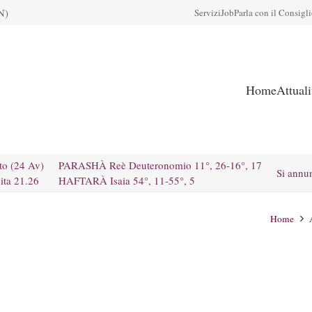
N)
Servizi
Job
Parla con il Consigl
Home
Attual
to (24 Av)
PARASHÀ Reè Deuteronomio 11°, 26-16°, 17
Si annu
ita 21.26
HAFTARÀ Isaia 54°, 11-55°, 5
Home