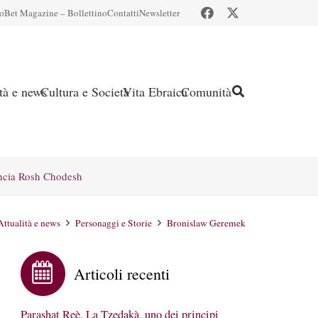
io
Bet Magazine – Bollettino
Contatti
Newsletter
ità e news
Cultura e Società
Vita Ebraica
Comunità
ncia Rosh Chodesh
Attualità e news
Personaggi e Storie
Bronislaw Geremek
Articoli recenti
Parashat Reè. La Tzedakà, uno dei principi