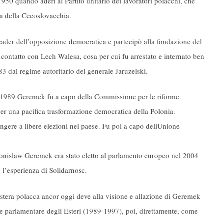
 1950 quando aderì al Partito unitario dei lavoratori polacchi, che
ta della Cecoslovacchia.
ader dell’opposizione democratica e partecipò alla fondazione del
 contatto con Lech Walesa, cosa per cui fu arrestato e internato ben
83 dal regime autoritario del generale Jaruzelski.
 il 1989 Geremek fu a capo della Commissione per le riforme
per una pacifica trasformazione democratica della Polonia.
ungere a libere elezioni nel paese. Fu poi a capo dellUnione
Bronislaw Geremek era stato eletto al parlamento europeo nel 2004
o l’esperienza di Solidarnosc.
estera polacca ancor oggi deve alla visione e allazione di Geremek
 parlamentare degli Esteri (1989-1997), poi, direttamente, come