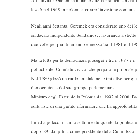
All’attività accademica affiancò quella politica, sin dal
lasciò nel 1968 in polemica contro linvasione comunis
Negli anni Settanta, Geremek era considerato uno dei le
sindacato indipendente Solidarnosc, lavorando a stretto
due volte per più di un anno e mezzo tra il 1981 e il 19
Ma la lotta per la democrazia proseguì e tra il 1987 e
politiche del Comitato civico, che preparò le proposte 
Nel 1989 giocò un ruolo cruciale nelle trattative per gi
democratica e del suo gruppo parlamentare.
Ministro degli Esteri della Polonia dal 1997 al 2000, 
sulle liste di una partito riformatore che ha approfondit
I media polacchi hanno sottolineato quanto la politica 
dopo l89: dapprima come presidente della Commissione