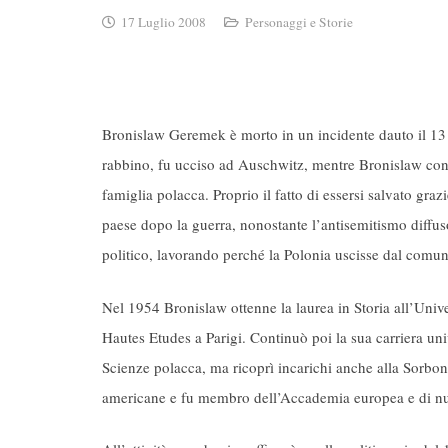
17 Luglio 2008
Personaggi e Storie
Bronislaw Geremek è morto in un incidente dauto il 13 l
rabbino, fu ucciso ad Auschwitz, mentre Bronislaw con l
famiglia polacca. Proprio il fatto di essersi salvato grazi
paese dopo la guerra, nonostante l’antisemitismo diffuso
politico, lavorando perché la Polonia uscisse dal comuni
Nel 1954 Bronislaw ottenne la laurea in Storia all’Unive
Hautes Etudes a Parigi. Continuò poi la sua carriera univer
Scienze polacca, ma ricoprì incarichi anche alla Sorbo
americane e fu membro dell’Accademia europea e di nu