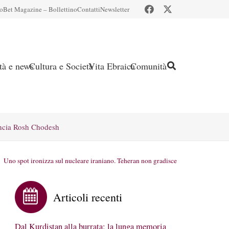
io
Bet Magazine – Bollettino
Contatti
Newsletter
ità e news
Cultura e Società
Vita Ebraica
Comunità
ncia Rosh Chodesh
Uno spot ironizza sul nucleare iraniano. Teheran non gradisce
Articoli recenti
Dal Kurdistan alla burrata: la lunga memoria