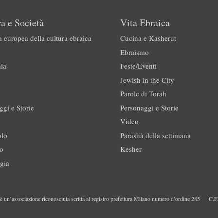
a e Società
Vita Ebraica
a europea della cultura ebraica
Cucina e Kasherut
Ebraismo
ia
Feste/Eventi
Jewish in the City
Parole di Torah
ggi e Storie
Personaggi e Storie
Video
olo
Parashà della settimana
no
Kesher
gia
 un’associazione riconosciuta scritta al registro prefettura Milano numero d’ordine 285
C.F