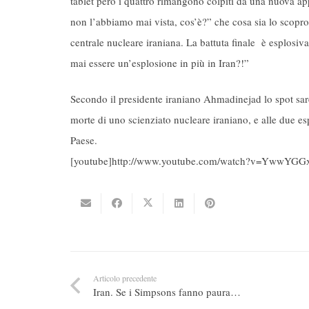
tablet però i quattro rimangono colpiti da una nuova a
non l’abbiamo mai vista, cos’è?” che cosa sia lo scopron
centrale nucleare iraniana. La battuta finale è esplosi
mai essere un’esplosione in più in Iran?!”
Secondo il presidente iraniano Ahmadinejad lo spot sare
morte di uno scienziato nucleare iraniano, e alle due e
Paese.
[youtube]http://www.youtube.com/watch?v=YwwYGGxD
Articolo precedente
Iran. Se i Simpsons fanno paura…