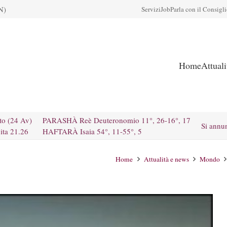
N)
Servizi
Job
Parla con il Consigl
Home
Attual
to (24 Av)
PARASHÀ Reè Deuteronomio 11°, 26-16°, 17
Si annu
ita 21.26
HAFTARÀ Isaia 54°, 11-55°, 5
Home
Attualità e news
Mondo