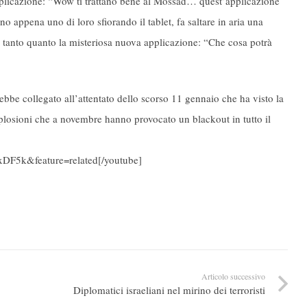
pplicazione: “Wow ti trattano bene al Mossad… quest’applicazione
o appena uno di loro sfiorando il tablet, fa saltare in aria una
va tanto quanto la misteriosa nuova applicazione: “Che cosa potrà
bbe collegato all’attentato dello scorso 11 gennaio che ha visto la
splosioni che a novembre hanno provocato un blackout in tutto il
F5k&feature=related[/youtube]
Articolo successivo
Diplomatici israeliani nel mirino dei terroristi