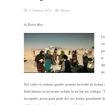
12 Febbraio 2012
Mondo
di Ilaria Myr
Ga
ve
pa
le
di
pe
Nel video si vedono quattro uomini travestiti da donna 
Individuano in un uomo seduto in un bar un collega: ”Se
incognito; passa gran parte del suo tempo guardando la 