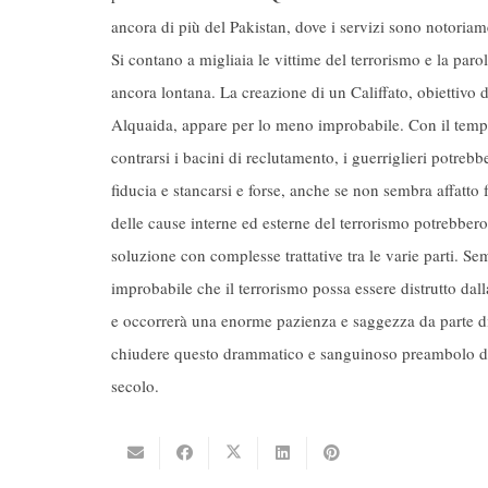
ancora di più del Pakistan, dove i servizi sono notoriame
Si contano a migliaia le vittime del terrorismo e la paro
ancora lontana. La creazione di un Califfato, obiettivo d
Alquaida, appare per lo meno improbabile. Con il tem
contrarsi i bacini di reclutamento, i guerriglieri potreb
fiducia e stancarsi e forse, anche se non sembra affatto 
delle cause interne ed esterne del terrorismo potrebbero
soluzione con complesse trattative tra le varie parti. Se
improbabile che il terrorismo possa essere distrutto dal
e occorrerà una enorme pazienza e saggezza da parte di 
chiudere questo drammatico e sanguinoso preambolo d
secolo.