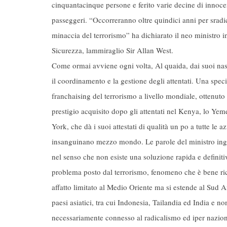
cinquantacinque persone e ferito varie decine di innoce
passeggeri. “Occorreranno oltre quindici anni per sradi
minaccia del terrorismo” ha dichiarato il neo ministro i
Sicurezza, lammiraglio Sir Allan West.
Come ormai avviene ogni volta, Al quaida, dai suoi nasc
il coordinamento e la gestione degli attentati. Una speci
franchaising del terrorismo a livello mondiale, ottenuto 
prestigio acquisito dopo gli attentati nel Kenya, lo Y
York, che dà i suoi attestati di qualità un po a tutte le a
insanguinano mezzo mondo. Le parole del ministro ing
nel senso che non esiste una soluzione rapida e definiti
problema posto dal terrorismo, fenomeno che è bene ri
affatto limitato al Medio Oriente ma si estende al Sud A
paesi asiatici, tra cui Indonesia, Tailandia ed India e n
necessariamente connesso al radicalismo ed iper nazio