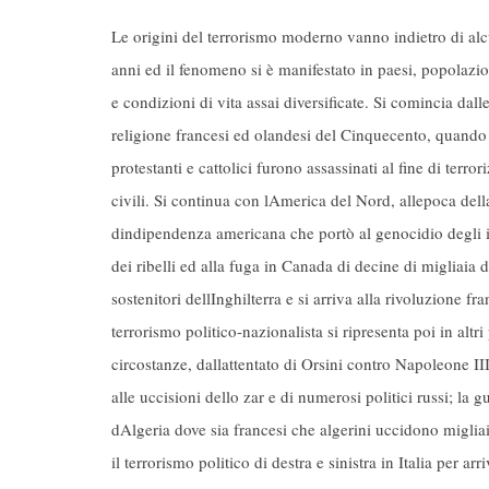
Le origini del terrorismo moderno vanno indietro di alc
anni ed il fenomeno si è manifestato in paesi, popolazion
e condizioni di vita assai diversificate. Si comincia dall
religione francesi ed olandesi del Cinquecento, quando 
protestanti e cattolici furono assassinati al fine di terrori
civili. Si continua con lAmerica del Nord, allepoca del
dindipendenza americana che portò al genocidio degli i
dei ribelli ed alla fuga in Canada di decine di migliaia d
sostenitori dellInghilterra e si arriva alla rivoluzione fra
terrorismo politico-nazionalista si ripresenta poi in altri 
circostanze, dallattentato di Orsini contro Napoleone III
alle uccisioni dello zar e di numerosi politici russi; la g
dAlgeria dove sia francesi che algerini uccidono migliaia
il terrorismo politico di destra e sinistra in Italia per arri