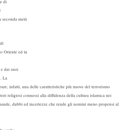
e di
l
la seconda metà
 di
o Oriente ed in
 e dai suoi
i. La
re, infatti, una delle caratteristiche più nuove del terrorismo
ttori religiosi connessi alla diffidenza della cultura islamica nei
omande, dubbi ed incertezze che rende gli uomini meno propensi al
ndo arabo,