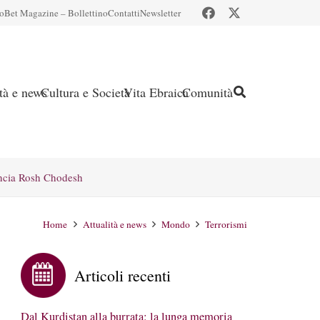
io
Bet Magazine – Bollettino
Contatti
Newsletter
ità e news
Cultura e Società
Vita Ebraica
Comunità
ncia Rosh Chodesh
Home
Attualità e news
Mondo
Terrorismi
Articoli recenti
Dal Kurdistan alla burrata: la lunga memoria