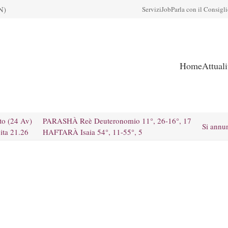
N)
Servizi
Job
Parla con il Consigl
Home
Attual
to (24 Av)
PARASHÀ Reè Deuteronomio 11°, 26-16°, 17
Si annu
ita 21.26
HAFTARÀ Isaia 54°, 11-55°, 5