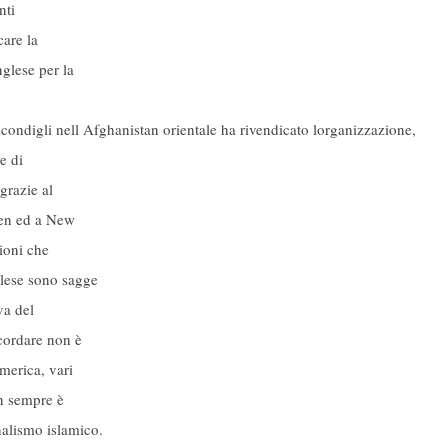
nti
care la
nglese per la
ondigli nell Afghanistan orientale ha rivendicato lorganizzazione,
e di
grazie al
emen ed a New
zioni che
lese sono sagge
va del
cordare non è
merica, vari
on sempre è
nalismo islamico.