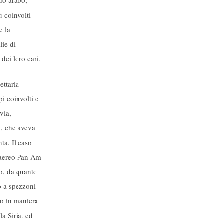
ù coinvolti
e la
lie di
dei loro cari.
ettaria
i coinvolti e
via,
i, che aveva
ta. Il caso
laereo Pan Am
to, da quanto
o a spezzoni
no in maniera
a Siria, ed