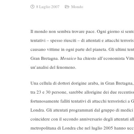
8 Luglio 2007
Mondo
Il mondo non sembra trovare pace. Ogni giorno si sento
tentativi – spesso riusciti – di attentati e attacchi terroris
causano vittime in ogni parte del pianeta. Gli ultimi tent
Gran Bretagna.
Mosaico
ha chiesto all’economista Vitt
un’analisi del fenomeno.
Una cellula di dottori dorigine araba, in Gran Bretagna,
tra 23 e 30 persone, sarebbe allorigine dei due recentis
fortunosamente falliti tentativi di attacchi terroristici a
Londra. Gli attentati programmati dal gruppo di medic
coincidere con il secondo anniversario degli attentati al
metropolitana di Londra che nel luglio 2005 hanno ucc