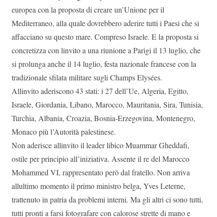
europea con la proposta di creare un’Unione per il
Mediterraneo, alla quale dovrebbero aderire tutti i Paesi che si
affacciano su questo mare. Compreso Israele. E la proposta si
concretizza con linvito a una riunione a Parigi il 13 luglio, che
si prolunga anche il 14 luglio, festa nazionale francese con la
tradizionale sfilata militare sugli Champs Elysées.
Allinvito aderiscono 43 stati: i 27 dell’Ue, Algeria, Egitto,
Israele, Giordania, Libano, Marocco, Mauritania, Sira, Tunisia,
Turchia, Albania, Croazia, Bosnia-Erzegovina, Montenegro,
Monaco più l’Autorità palestinese.
Non aderisce allinvito il leader libico Muammar Gheddafi,
ostile per principio all’iniziativa. Assente il re del Marocco
Mohammed VI, rappresentato però dal fratello. Non arriva
allultimo momento il primo ministro belga, Yves Leterne,
trattenuto in patria da problemi interni. Ma gli altri ci sono tutti,
tutti pronti a farsi fotografare con calorose strette di mano e