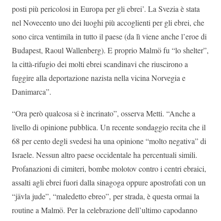
posti più pericolosi in Europa per gli ebrei’. La Svezia è stata
nel Novecento uno dei luoghi più accoglienti per gli ebrei, che
sono circa ventimila in tutto il paese (da lì viene anche l’eroe di
Budapest, Raoul Wallenberg). E proprio Malmö fu “lo shelter”,
la città-rifugio dei molti ebrei scandinavi che riuscirono a
fuggire alla deportazione nazista nella vicina Norvegia e
Danimarca”.
“Ora però qualcosa si è incrinato”, osserva Metti. “Anche a
livello di opinione pubblica. Un recente sondaggio recita che il
68 per cento degli svedesi ha una opinione “molto negativa” di
Israele. Nessun altro paese occidentale ha percentuali simili.
Profanazioni di cimiteri, bombe molotov contro i centri ebraici,
assalti agli ebrei fuori dalla sinagoga oppure apostrofati con un
“jävla jude”, “maledetto ebreo”, per strada, è questa ormai la
routine a Malmö. Per la celebrazione dell’ultimo capodanno