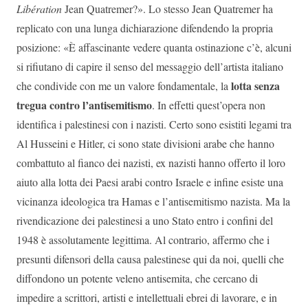
Libération
Jean Quatremer?». Lo stesso Jean Quatremer ha
replicato con una lunga dichiarazione difendendo la propria
posizione: «È affascinante vedere quanta ostinazione c’è, alcuni
si rifiutano di capire il senso del messaggio dell’artista italiano
lotta senza
che condivide con me un valore fondamentale, la
tregua contro l’antisemitismo
. In effetti quest’opera non
identifica i palestinesi con i nazisti. Certo sono esistiti legami tra
Al Husseini e Hitler, ci sono state divisioni arabe che hanno
combattuto al fianco dei nazisti, ex nazisti hanno offerto il loro
aiuto alla lotta dei Paesi arabi contro Israele e infine esiste una
vicinanza ideologica tra Hamas e l’antisemitismo nazista. Ma la
rivendicazione dei palestinesi a uno Stato entro i confini del
1948 è assolutamente legittima. Al contrario, affermo che i
presunti difensori della causa palestinese qui da noi, quelli che
diffondono un potente veleno antisemita, che cercano di
impedire a scrittori, artisti e intellettuali ebrei di lavorare, e in