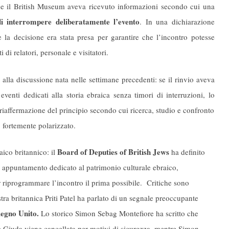
 il British Museum aveva ricevuto informazioni secondo cui una
 di interrompere deliberatamente l’evento
. In una dichiarazione
la decisione era stata presa per garantire che l’incontro potesse
 di relatori, personale e visitatori.
lla discussione nata nelle settimane precedenti: se il rinvio aveva
 eventi dedicati alla storia ebraica senza timori di interruzioni, lo
iaffermazione del principio secondo cui ricerca, studio e confronto
 fortemente polarizzato.
Board of Deputies of British Jews
aico britannico: il
ha definito
n appuntamento dedicato al patrimonio culturale ebraico,
riprogrammare l’incontro il prima possibile. Critiche sono
tra britannica Priti Patel ha parlato di un segnale preoccupante
Regno Unito.
Lo storico Simon Sebag Montefiore ha scritto che
e Giuda viene cancellata per motivi di sicurezza, mentre Simon