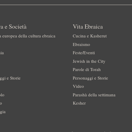
a e Società
Vita Ebraica
a europea della cultura ebraica
Cucina e Kasherut
Ebraismo
ia
Feste/Eventi
Jewish in the City
Parole di Torah
ggi e Storie
Personaggi e Storie
Video
olo
Parashà della settimana
no
Kesher
gia