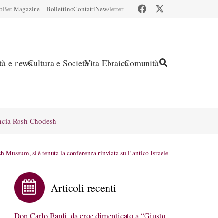
io
Bet Magazine – Bollettino
Contatti
Newsletter
ità e news
Cultura e Società
Vita Ebraica
Comunità
ncia Rosh Chodesh
sh Museum, si è tenuta la conferenza rinviata sull’antico Israele
Articoli recenti
Don Carlo Banfi, da eroe dimenticato a “Giusto