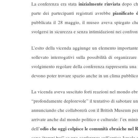
inizialmente rinviata
La conferenza era stata
dopo che
pianificato
parte dei partecipanti registrati avrebbe
pubblicata il 28 maggio, il museo aveva spiegato che 
svolgersi in sicurezza e senza intimidazioni nei confronti
L’esito della vicenda aggiunge un elemento importante a
sollevato interrogativi sulla possibilità di organizzare
svolgimento regolare della conferenza rappresenta una r
devono poter trovare spazio anche in un clima pubblico
La vicenda aveva suscitato forti reazioni nel mondo ebr
“profondamente deplorevole” il tentativo di sabotare u
annunciando che collaborerà con il British Museum per 
arrivate anche dal mondo politico e culturale: l’ex minis
odio che oggi colpisce le comunità ebraiche nel 
dell’
sono “tempi bui” se una conferenza sull’antico Israele 