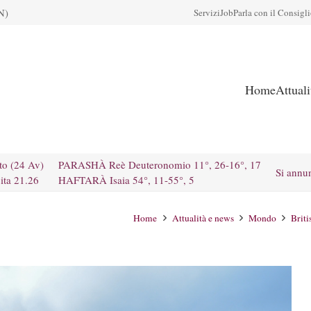
N)
Servizi
Job
Parla con il Consigl
Home
Attual
to (24 Av)
PARASHÀ Reè Deuteronomio 11°, 26-16°, 17
Si annu
ita 21.26
HAFTARÀ Isaia 54°, 11-55°, 5
Home
Attualità e news
Mondo
Briti