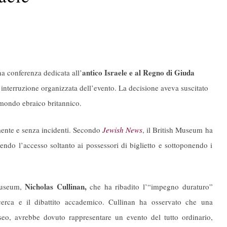
antico Israele e al Regno di Giuda
na conferenza dedicata all’
i interruzione organizzata dell’evento. La decisione aveva suscitato
 mondo ebraico britannico.
rmente e senza incidenti. Secondo
Jewish News
, il British Museum ha
endo l’accesso soltanto ai possessori di biglietto e sottoponendo i
Nicholas Cullinan,
 Museum,
che ha ribadito l’“impegno duraturo”
 ricerca e il dibattito accademico. Cullinan ha osservato che una
seo, avrebbe dovuto rappresentare un evento del tutto ordinario,