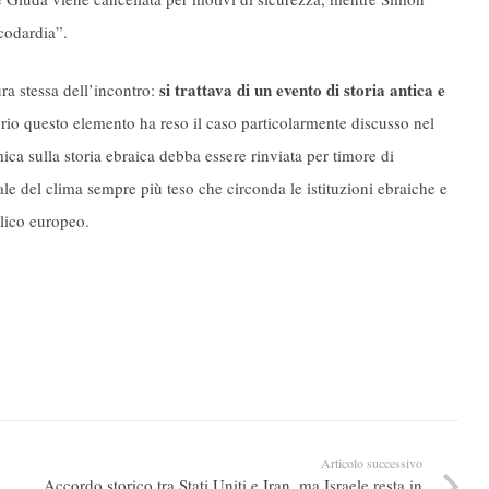
codardia”.
si trattava di un evento di storia antica e
ra stessa dell’incontro:
io questo elemento ha reso il caso particolarmente discusso nel
ica sulla storia ebraica debba essere rinviata per timore di
le del clima sempre più teso che circonda le istituzioni ebraiche e
blico europeo.
Articolo successivo
Accordo storico tra Stati Uniti e Iran, ma Israele resta in