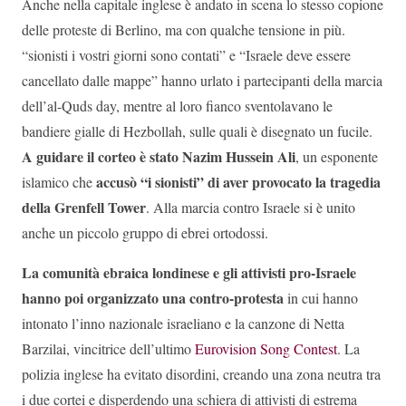
Anche nella capitale inglese è andato in scena lo stesso copione
delle proteste di Berlino, ma con qualche tensione in più.
“sionisti i vostri giorni sono contati” e “Israele deve essere
cancellato dalle mappe” hanno urlato i partecipanti della marcia
dell’al-Quds day, mentre al loro fianco sventolavano le
bandiere gialle di Hezbollah, sulle quali è disegnato un fucile.
A guidare il corteo è stato Nazim Hussein Ali
, un esponente
accusò “i sionisti” di aver provocato la tragedia
islamico che
della Grenfell Tower
. Alla marcia contro Israele si è unito
anche un piccolo gruppo di ebrei ortodossi.
La comunità ebraica londinese e gli attivisti pro-Israele
hanno poi organizzato una contro-protesta
in cui hanno
intonato l’inno nazionale israeliano e la canzone di Netta
Barzilai, vincitrice dell’ultimo
Eurovision Song Contest
. La
polizia inglese ha evitato disordini, creando una zona neutra tra
i due cortei e disperdendo una schiera di attivisti di estrema