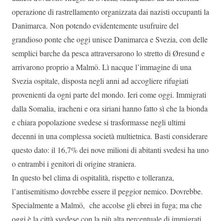
operazione di rastrellamento organizzata dai nazisti occupanti la
Danimarca. Non potendo evidentemente usufruire del
grandioso ponte che oggi unisce Danimarca e Svezia, con delle
semplici barche da pesca attraversarono lo stretto di Øresund e
arrivarono proprio a Malmö. Lì nacque l’immagine di una
Svezia ospitale, disposta negli anni ad accogliere rifugiati
provenienti da ogni parte del mondo. Ieri come oggi. Immigrati
dalla Somalia, iracheni e ora siriani hanno fatto sì che la bionda
e chiara popolazione svedese si trasformasse negli ultimi
decenni in una complessa società multietnica. Basti considerare
questo dato: il 16,7% dei nove milioni di abitanti svedesi ha uno
o entrambi i genitori di origine straniera.
In questo bel clima di ospitalità, rispetto e tolleranza,
l’antisemitismo dovrebbe essere il peggior nemico. Dovrebbe.
Specialmente a Malmö, che accolse gli ebrei in fuga; ma che
oggi è la città svedese con la più alta percentuale di immigrati