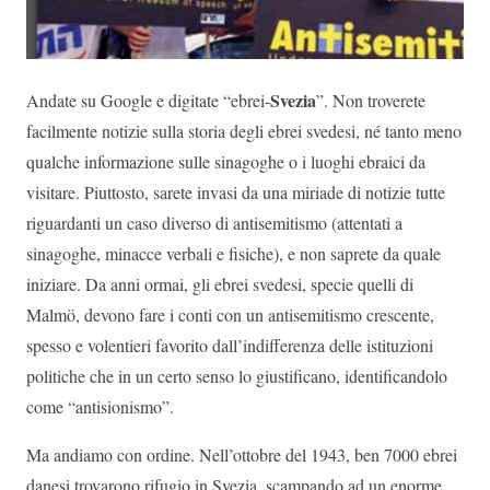
Svezia
Andate su Google e digitate “ebrei-
”. Non troverete
facilmente notizie sulla storia degli ebrei svedesi, né tanto meno
qualche informazione sulle sinagoghe o i luoghi ebraici da
visitare. Piuttosto, sarete invasi da una miriade di notizie tutte
riguardanti un caso diverso di antisemitismo (attentati a
sinagoghe, minacce verbali e fisiche), e non saprete da quale
iniziare. Da anni ormai, gli ebrei svedesi, specie quelli di
Malmö, devono fare i conti con un antisemitismo crescente,
spesso e volentieri favorito dall’indifferenza delle istituzioni
politiche che in un certo senso lo giustificano, identificandolo
come “antisionismo”.
Ma andiamo con ordine. Nell’ottobre del 1943, ben 7000 ebrei
danesi trovarono rifugio in Svezia, scampando ad un enorme