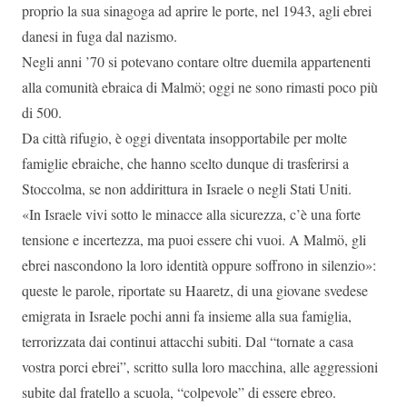
proprio la sua sinagoga ad aprire le porte, nel 1943, agli ebrei
danesi in fuga dal nazismo.
Negli anni ’70 si potevano contare oltre duemila appartenenti
alla comunità ebraica di Malmö; oggi ne sono rimasti poco più
di 500.
Da città rifugio, è oggi diventata insopportabile per molte
famiglie ebraiche, che hanno scelto dunque di trasferirsi a
Stoccolma, se non addirittura in Israele o negli Stati Uniti.
«In Israele vivi sotto le minacce alla sicurezza, c’è una forte
tensione e incertezza, ma puoi essere chi vuoi. A Malmö, gli
ebrei nascondono la loro identità oppure soffrono in silenzio»:
queste le parole, riportate su Haaretz, di una giovane svedese
emigrata in Israele pochi anni fa insieme alla sua famiglia,
terrorizzata dai continui attacchi subiti. Dal “tornate a casa
vostra porci ebrei”, scritto sulla loro macchina, alle aggressioni
subite dal fratello a scuola, “colpevole” di essere ebreo.