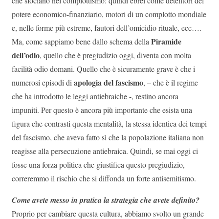
che sfociano nel complottismo: quindi ebrei come detentori del
potere economico-finanziario, motori di un complotto mondiale
e, nelle forme più estreme, fautori dell’omicidio rituale, ecc….
Piramide
Ma, come sappiamo bene dallo schema della
dell’odio
, quello che è pregiudizio oggi, diventa con molta
facilità odio domani. Quello che è sicuramente grave è che i
apologia del fascismo
numerosi episodi di
, – che è il regime
che ha introdotto le leggi antiebraiche -, restino ancora
impuniti. Per questo è ancora più importante che esista una
figura che contrasti questa mentalità, la stessa identica dei tempi
del fascismo, che aveva fatto sì che la popolazione italiana non
reagisse alla persecuzione antiebraica. Quindi, se mai oggi ci
fosse una forza politica che giustifica questo pregiudizio,
correremmo il rischio che si diffonda un forte antisemitismo.
Come avete messo in pratica la strategia che avete definito?
Proprio per cambiare questa cultura, abbiamo svolto un grande