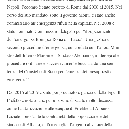
Napoli, Pecoraro è stato prefetto di Roma dal 2008 al 2015. Nel
corso del suo mandato, sotto il governo Monti, è stato anche
commissario all’emergenza rifiuti nella capitale. Nel 2008 è
stato nomi­nato Com­mis­sa­rio dele­gato per “il supe­ra­mento
dell’emergenza Rom per Roma e il Lazio”. Una gestione,
secondo pro­ce­dure d’emergenza, con­cor­data con l’allora Mini­
stro dell’Interno Maroni e il Sin­daco Ale­manno, in deroga alle
pro­ce­dure ordi­na­rie e suc­ces­si­va­mente boc­ciata da una sen­
tenza del Con­si­glio di Stato per “carenza dei pre­sup­po­sti di
emergenza”.
Dal 2016 al 2019 è stato poi procuratore generale della Figc. Il
Prefetto è noto anche per una serie di scelte molto discusse,
come l’autorizzazione alle esequie di Priebke ad Albano
Laziale nonostante la contrarietà della popolazione e del
sindaco di Albano, città medaglia d’argento al valore della