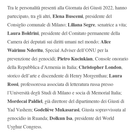
Tra le personalità presenti alla Giornata dei Giusti 2022, hanno
Elena Buscemi
partecipato, tra gli altri,
, presidente del
Liliana Segre
Consiglio comunale di Milano;
, senatrice a vita;
Laura Boldrini
, presidente del Comitato permanente della
Alice
Camera dei deputati sui diritti umani nel mondo;
Wairimu Nderitu
, S
pecial Adviser dell’ONU per la
Pietro Kuciukian
prevenzione dei genocidi;
, Console onorario
Christopher London
della Repubblica d’Armenia in Italia;
,
Laura
storico dell’arte e discendente di Henry Morgenthau;
Rossi
, professoressa associata di letteratura russa presso
l’Università degli Studi di Milano e socia di Memorial Italia;
Mordecai Paldiel
, già direttore del dipartimento dei Giusti di
Godeliève Mukasarasi
Yad Vashem;
, Giusta sopravvissuta al
Dolkun Isa
genocidio in Ruanda;
, presidente del World
Uyghur Congress.