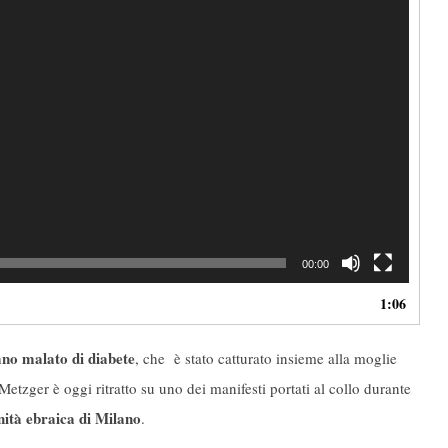
00:00
1:06
no malato di diabete
, che è stato catturato insieme alla moglie
 Metzger è oggi ritratto su uno dei manifesti portati al collo durante
nità ebraica di Milano
.