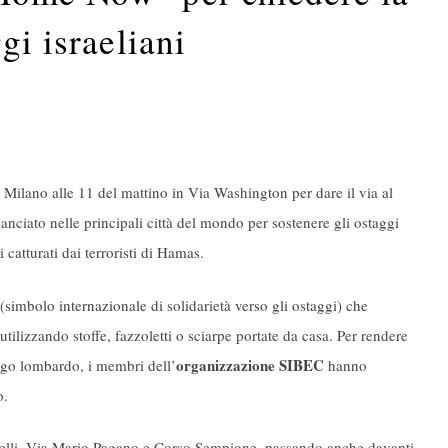
gi israeliani
 a Milano alle 11 del mattino in Via Washington per dare il via al
 lanciato nelle principali città del mondo per sostenere gli ostaggi
i catturati dai terroristi di Hamas.
(simbolo internazionale di solidarietà verso gli ostaggi) che
utilizzando stoffe, fazzoletti o sciarpe portate da casa. Per rendere
organizzazione SIBEC
uogo lombardo, i membri dell’
hanno
o.
rcelli, Via Mario Pagano e Corso Sempione, passando anche davanti