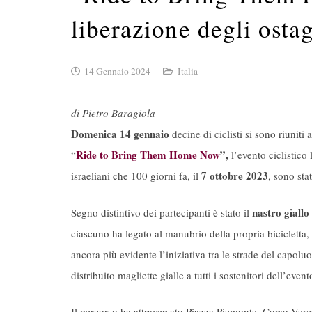
liberazione degli ostag
14 Gennaio 2024
Italia
di Pietro Baragiola
Domenica 14 gennaio
decine di ciclisti si sono riuniti
Ride to Bring Them Home Now
”,
“
l’evento ciclistico
7 ottobre 2023
israeliani che 100 giorni fa, il
, sono stat
nastro giallo
Segno distintivo dei partecipanti è stato il
ciascuno ha legato al manubrio della propria bicicletta, 
ancora più evidente l’iniziativa tra le strade del capol
distribuito magliette gialle a tutti i sostenitori dell’event
Il percorso ha attraversato Piazza Piemonte, Corso Ve