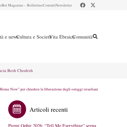
io
Bet Magazine – Bollettino
Contatti
Newsletter
ità e news
Cultura e Società
Vita Ebraica
Comunità
ncia Rosh Chodesh
m Home Now” per chiedere la liberazione degli ostaggi israeliani
Articoli recenti
Premi Ophir 2026: “Tell Me Everything” segna