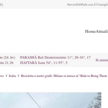
N)
Servizi
Job
Parla con il Consigl
Home
Attual
to (24 Av)
PARASHÀ Reè Deuteronomio 11°, 26-16°, 17
Si annu
ita 21.26
HAFTARÀ Isaia 54°, 11-55°, 5
ews
Italia
Biciclette e nastri gialli: Milano si unisce al “Ride to Bring The