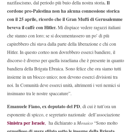
. Il
nazifascismo, dal periodo più buio della nostra storia
cordone pro-Palestina non ha alcuna connessione storica
con il 25 aprile, ricordo che il Gran Muftì di Gerusalemme
beveva il caffè con Hitler.
Mi dispiace vedere ragazzi italiani
che stanno con loro; se si documentassero un po’ di più
capirebbero chi stava dalla parte della liberazione e chi con
Hitler. In questo corteo non dovrebbero esserci bandiere, il
discorso è diverso per quella israeliana che è presente in quanto
bandiera della Brigata Ebraica. Sono felice che ora siamo tutti
insieme in un blocco unico; non devono esserci divisioni tra
noi. In Comunità deve esserci unità, altrimenti i veri nemici si
insinuano tra le nostre spaccature”.
Emanuele Fiano, ex deputato del PD
, di cui è tutt’ora un
esponente di spicco, e segretario nazionale dell’associazione
Sinistra per Israele
,
ha dichiarato a
Mosaico
“Sono molto
orgoglioso di avere sfilato sotto le insegne della Brigata