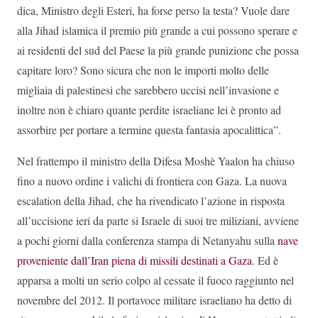
dica, Ministro degli Esteri, ha forse perso la testa? Vuole dare
alla Jihad islamica il premio più grande a cui possono sperare e
ai residenti del sud del Paese la più grande punizione che possa
capitare loro? Sono sicura che non le importi molto delle
migliaia di palestinesi che sarebbero uccisi nell’invasione e
inoltre non è chiaro quante perdite israeliane lei è pronto ad
assorbire per portare a termine questa fantasia apocalittica”.
Nel frattempo il ministro della Difesa Moshè Yaalon ha chiuso
fino a nuovo ordine i valichi di frontiera con Gaza. La nuova
escalation della Jihad, che ha rivendicato l’azione in risposta
all’uccisione ieri da parte si Israele di suoi tre miliziani, avviene
a pochi giorni dalla conferenza stampa di Netanyahu sulla
nave
proveniente dall’Iran piena di missili destinati a Gaza
. Ed è
apparsa a molti un serio colpo al cessate il fuoco raggiunto nel
novembre del 2012. Il portavoce militare israeliano ha detto di