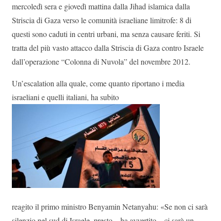
mercoledì sera e giovedì mattina dalla Jihad islamica dalla
Striscia di Gaza verso le comunità israeliane limitrofe: 8 di
questi sono caduti in centri urbani, ma senza causare feriti. Si
tratta del più vasto attacco dalla Striscia di Gaza contro Israele
dall’operazione “Colonna di Nuvola” del novembre 2012.
Un’escalation alla quale, come quanto riportano i media
israeliani e quelli italiani, ha subito
reagito il primo ministro Benyamin Netanyahu: «Se non ci sarà
silenzio nel sud di Israele, presto – ha avvertito – ci sarà un