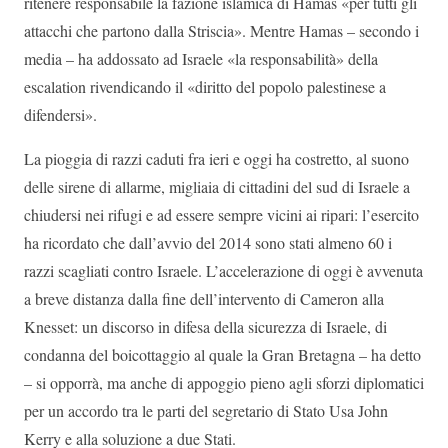
ritenere responsabile la fazione islamica di Hamas «per tutti gli
attacchi che partono dalla Striscia». Mentre Hamas – secondo i
media – ha addossato ad Israele «la responsabilità» della
escalation rivendicando il «diritto del popolo palestinese a
difendersi».
La pioggia di razzi caduti fra ieri e oggi ha costretto, al suono
delle sirene di allarme, migliaia di cittadini del sud di Israele a
chiudersi nei rifugi e ad essere sempre vicini ai ripari: l’esercito
ha ricordato che dall’avvio del 2014 sono stati almeno 60 i
razzi scagliati contro Israele. L’accelerazione di oggi è avvenuta
a breve distanza dalla fine dell’intervento di Cameron alla
Knesset: un discorso in difesa della sicurezza di Israele, di
condanna del boicottaggio al quale la Gran Bretagna – ha detto
– si opporrà, ma anche di appoggio pieno agli sforzi diplomatici
per un accordo tra le parti del segretario di Stato Usa John
Kerry e alla soluzione a due Stati.