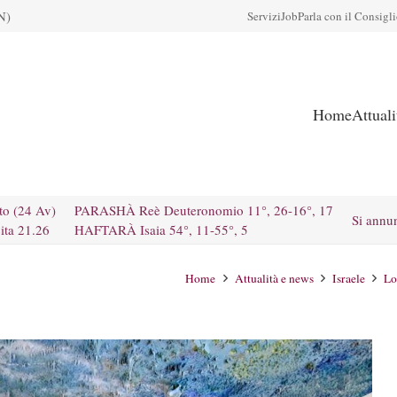
N)
Servizi
Job
Parla con il Consigl
Home
Attual
to (24 Av)
PARASHÀ Reè Deuteronomio 11°, 26-16°, 17
Si annu
ita 21.26
HAFTARÀ Isaia 54°, 11-55°, 5
Home
Attualità e news
Israele
Lo