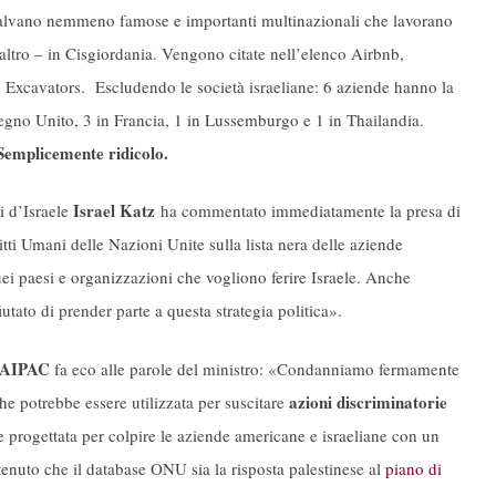
 salvano nemmeno famose e importanti multinazionali che lavorano
’altro – in Cisgiordania. Vengono citate nell’elenco Airbnb,
 Excavators. Escludendo le società israeliane: 6 aziende hanno la
 Regno Unito, 3 in Francia, 1 in Lussemburgo e 1 in Thailandia.
Semplicemente ridicolo.
Israel Katz
ri d’Israele
ha commentato immediatamente la presa di
ti Umani delle Nazioni Unite sulla lista nera delle aziende
uei paesi e organizzazioni che vogliono ferire Israele. Anche
utato di prender parte a questa strategia politica».
AIPAC
fa eco alle parole del ministro: «Condanniamo fermamente
azioni discriminatorie
e potrebbe essere utilizzata per suscitare
e progettata per colpire le aziende americane e israeliane con un
enuto che il database ONU sia la risposta palestinese al
piano di