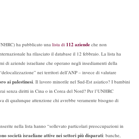
112 aziende
NHRC) ha pubblicato una
lista di
che non
internazionale ha rilasciato il database il 12 febbraio. La lista ha
mi di aziende israeliane che operano negli insediamenti della
delocalizzazione” nei territori dell’ANP – invece di valutare
oro ai palestinesi
. Il lavoro minorile nel Sud-Est asiatico? I bambini
perai senza diritti in Cina o in Corea del Nord? Per l’UNHRC
va di qualunque attenzione chi avrebbe veramente bisogno di
erite nella lista hanno “sollevato particolari preoccupazioni in
o società israeliane attive nei settori più disparati
: banche,