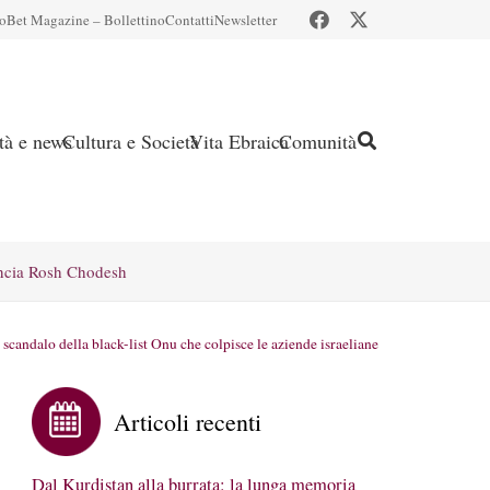
io
Bet Magazine – Bollettino
Contatti
Newsletter
ità e news
Cultura e Società
Vita Ebraica
Comunità
ncia Rosh Chodesh
 scandalo della black-list Onu che colpisce le aziende israeliane
Articoli recenti
Dal Kurdistan alla burrata: la lunga memoria