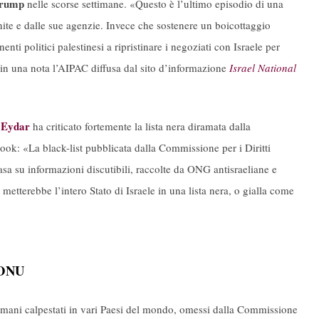
Trump
nelle scorse settimane. «Questo è l’ultimo episodio di una
Unite e dalle sue agenzie. Invece che sostenere un boicottaggio
i politici palestinesi a ripristinare i negoziati con Israele per
o in una nota l’AIPAC diffusa dal sito d’informazione
Israel National
 Eydar
ha criticato fortemente la lista nera diramata dalla
ok: «La black-list pubblicata dalla Commissione per i Diritti
basa su informazioni discutibili, raccolte da ONG antisraeliane e
metterebbe l’intero Stato di Israele in una lista nera, o gialla come
l’ONU
ti umani calpestati in vari Paesi del mondo, omessi dalla Commissione