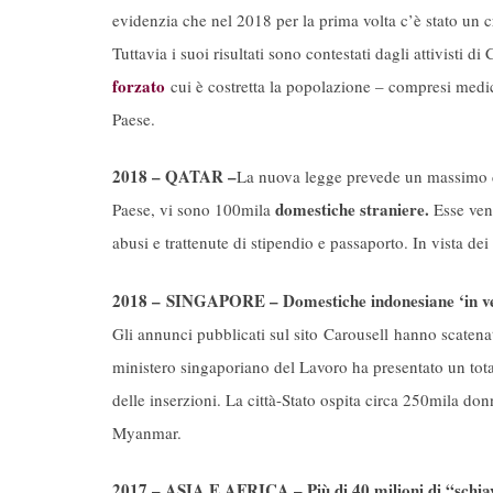
evidenzia che nel 2018 per la prima volta c’è stato un 
Tuttavia i suoi risultati sono contestati dagli attivisti
forzato
cui è costretta la popolazione – compresi medici
Paese.
2018 – QATAR –
La nuova legge prevede un massimo di
domestiche straniere.
Paese, vi sono 100mila
Esse veng
abusi e trattenute di stipendio e passaporto. In vista d
2018 – SINGAPORE – Domestiche indonesiane ‘in vend
Gli annunci pubblicati sul sito Carousell hanno scatena
ministero singaporiano del Lavoro ha presentato un tot
delle inserzioni. La città-Stato ospita circa 250mila don
Myanmar.
2017 – ASIA E AFRICA – Più di 40 milioni di “schiav