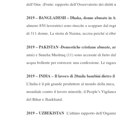
dell’Onu. (Fonte:
rapporto dell’Osservatorio dei diritti 
2019 – BANGLADESH – Dhaka, donne abusate in Arab
almeno 850 lavoratrici sono riuscite a scappare dal regn
di 311 donne. La storia di Nazma, uccisa perché si ribel
2019 – PAKISTAN -Domestiche cristiane abusate, arres
anni) e Suneha Mushtaq (11) sono accusate di furto dal lo
acqua bollente per estorcere una confessione. Le ragazz
2019 – INDIA – Il lavoro di 20mila bambini dietro il 
L’India è il più grande produttore al mondo della mica, 
mondiale contro il lavoro minorile, il People’s Vigila
del Bihar e Jharkhand.
2019 – UZBEKISTAN
L’ultimo rapporto dell’Organizz