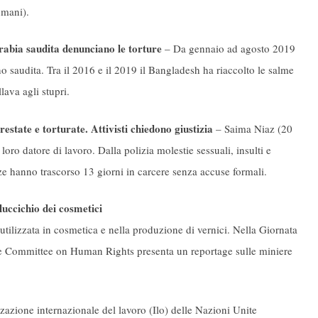
umani).
ia saudita denunciano le torture
– Da gennaio ad agosto 2019
o saudita. Tra il 2016 e il 2019 il Bangladesh ha riaccolto le salme
lava agli stupri.
tate e torturate. Attivisti chiedono giustizia
– Saima Niaz (20
ro datore di lavoro. Dalla polizia molestie sessuali, insulti e
e hanno trascorso 13 giorni in carcere senza accuse formali.
luccichio dei cosmetici
utilizzata in cosmetica e nella produzione di vernici. Nella Giornata
nce Committee on Human Rights presenta un reportage sulle miniere
azione internazionale del lavoro (Ilo) delle Nazioni Unite