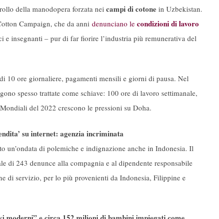
campi di cotone
crollo della manodopera forzata nei
in Uzbekistan.
condizioni di lavoro
 di Cotton Campaign, che da anni
denunciano le
 e insegnanti – pur di far fiorire l’industria più remunerativa del
 10 ore giornaliere, pagamenti mensili e giorni di pausa. Nel
ono spesso trattate come schiave: 100 ore di lavoro settimanale,
ei Mondiali del 2022 crescono le pressioni su Doha.
ita’ su internet: agenzia incriminata
to un’ondata di polemiche e indignazione anche in Indonesia. Il
ale di 243 denunce alla compagnia e al dipendente responsabile
ne di servizio, per lo più provenienti da Indonesia, Filippine e
i moderni” e circa 152 milioni di bambini impiegati come