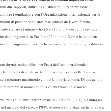
timi due rapporti, diffusi oggi, stilati dall’Organizzazione
Walk Free Foundation e con l’Organizzazione internazionale per le
ilioni di persone sono state rese schiave da lavoro forzato,
to riguarda i minori – tra i 5 e i 17 anni – costretti a lavorare, il
ito dalla regione Asia-Pacifico (62 milioni). Dura è la denuncia
ibo che mangiamo e i vestiti che indossiamo. Puliscono gli edifici in
oni forzati, molto diffusi nei Paesi dell’Asia meridionale a
la difficoltà di verificare le effettive condizioni delle donne –
ate a contrarre matrimonio contro la propria volontà. Di queste, più
no minorenni al momento della celebrazione delle nozze.
ze: tre ogni quattro, per un totale di 29 milioni (71%). Le indagini
el mercato del sesso, e l’84% di queste sono state anche forzate a