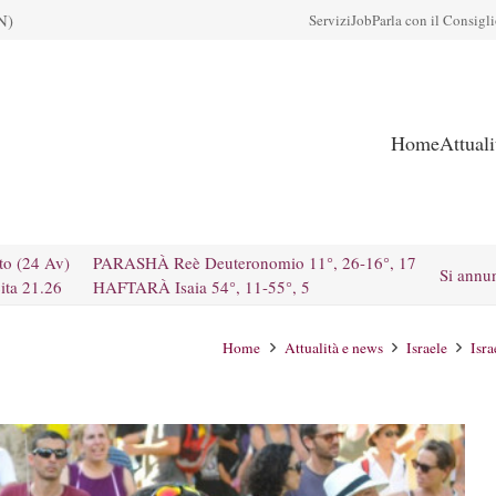
N)
Servizi
Job
Parla con il Consigl
Home
Attual
to (24 Av)
PARASHÀ Reè Deuteronomio 11°, 26-16°, 17
Si annu
ita 21.26
HAFTARÀ Isaia 54°, 11-55°, 5
Home
Attualità e news
Israele
Isra