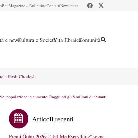
io
Bet Magazine – Bollettino
Contatti
Newsletter
ità e news
Cultura e Società
Vita Ebraica
Comunità
ncia Rosh Chodesh
ele: popolazione in aumento. Raggiunti gli 8 milioni di abitanti
Articoli recenti
Premi Ophir 2026: “Tell Me Everything” segna