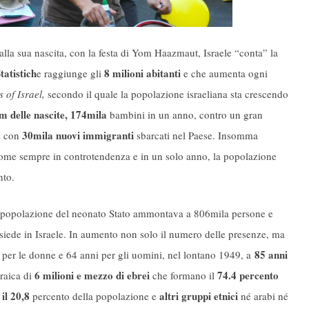
dalla sua nascita, con la festa di Yom Haazmaut, Israele “conta” la
tatistich
8 milioni abitanti
e raggiunge gli
e che aumenta ogni
 of Israel,
secondo il quale la popolazione israeliana sta crescendo
m delle nascite,
174mila
bambini in un anno, contro un gran
30mila nuovi immigranti
e con
sbarcati nel Paese. Insomma
 come sempre in controtendenza e in un solo anno, la popolazione
nto.
la popolazione del neonato Stato ammontava a 806mila persone e
siede in Israele. In aumento non solo il numero delle presenze, ma
85 anni
 per le donne e 64 anni per gli uomini, nel lontano 1949, a
6 milioni e mezzo di ebrei
74.4 percento
raica di
che formano il
il 20,8
altri gruppi etnici
percento della popolazione e
né arabi né