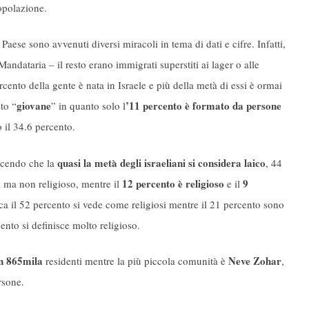
opolazione.
Paese sono avvenuti diversi miracoli in tema di dati e cifre. Infatti,
andataria – il resto erano immigrati superstiti ai lager o alle
cento della gente è nata in Israele e più della metà di essi è ormai
giovane
’11 percento è formato da persone
to “
” in quanto solo l
 il 34.6 percento.
quasi la metà degli israeliani si considera laico
dicendo che la
, 44
12 percento è religioso
9
a ma non religioso, mentre il
e il
ca il 52 percento si vede come religiosi mentre il 21 percento sono
ento si definisce molto religioso.
n 865mila
Neve Zohar
residenti mentre la più piccola comunità è
,
rsone.