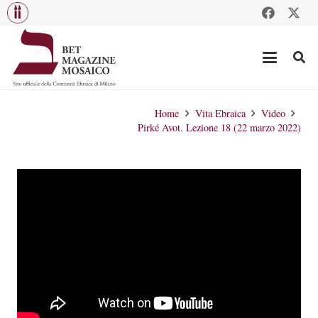
Home
Vita Ebraica
Video
Pirké Avot. Lezione 18 (22 marzo 2022)