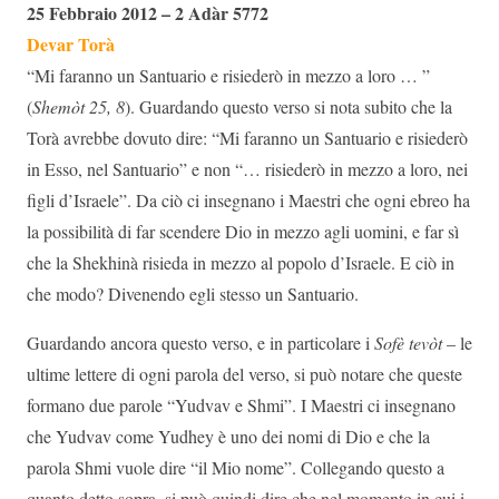
25 Febbraio 2012 – 2 Adàr 5772
Devar Torà
“Mi faranno un Santuario e risiederò in mezzo a loro … ”
(
Shemòt 25, 8
). Guardando questo verso si nota subito che la
Torà avrebbe dovuto dire: “Mi faranno un Santuario e risiederò
in Esso, nel Santuario” e non “… risiederò in mezzo a loro, nei
figli d’Israele”. Da ciò ci insegnano i Maestri che ogni ebreo ha
la possibilità di far scendere Dio in mezzo agli uomini, e far sì
che la Shekhinà risieda in mezzo al popolo d’Israele. E ciò in
che modo? Divenendo egli stesso un Santuario.
Guardando ancora questo verso, e in particolare i
Sofè tevòt
– le
ultime lettere di ogni parola del verso, si può notare che queste
formano due parole “Yudvav e Shmi”. I Maestri ci insegnano
che Yudvav come Yudhey è uno dei nomi di Dio e che la
parola Shmi vuole dire “il Mio nome”. Collegando questo a
quanto detto sopra, si può quindi dire che nel momento in cui i