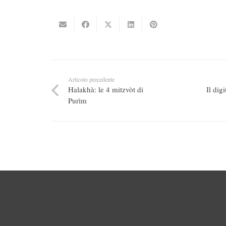
Articolo precedente
Halakhà: le 4 mitzvòt di
Il dig
Purìm