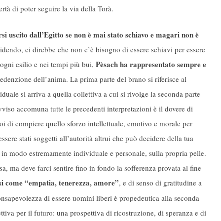
ertà di poter seguire la via della Torà.
i uscito dall’Egitto se non è mai stato schiavo e magari non è
idendo, ci direbbe che non c’è bisogno di essere schiavi per essere
Pèsach ha rappresentato sempre e
n ogni esilio e nei tempi più bui,
redenzione dell’anima. La prima parte del brano si riferisce al
iduale si arriva a quella collettiva a cui si rivolge la seconda parte
viso accomuna tutte le precedenti interpretazioni è il dovere di
oi di compiere quello sforzo intellettuale, emotivo e morale per
 essere stati soggetti all’autorità altrui che può decidere della tua
 in modo estremamente individuale e personale, sulla propria pelle.
, ma deve farci sentire fino in fondo la sofferenza provata al fine
rsi come “empatia, tenerezza, amore”
, e di senso di gratitudine a
onsapevolezza di essere uomini liberi è propedeutica alla seconda
iva per il futuro: una prospettiva di ricostruzione, di speranza e di