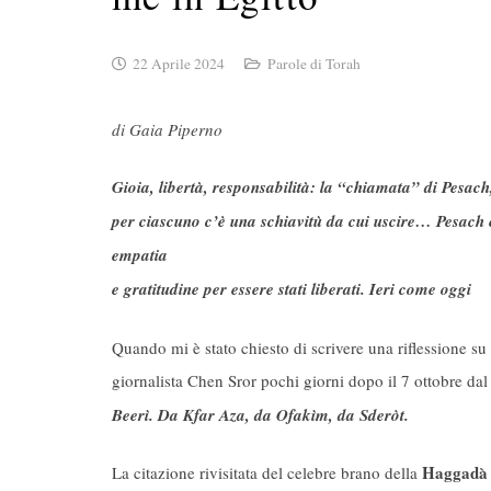
22 Aprile 2024
Parole di Torah
di Gaia Piperno
Gioia, libertà, responsabilità: la “chiamata” di Pesac
per ciascuno c’è una schiavitù da cui uscire… Pesach è
empatia
e gratitudine per essere stati liberati. Ieri come oggi
Quando mi è stato chiesto di scrivere una riflessione su
giornalista Chen Sror pochi giorni dopo il 7 ottobre dal 
Beerì. Da Kfar Aza, da Ofakìm, da Sderòt.
Haggadà
La citazione rivisitata del celebre brano della