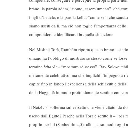
completare, conseguire e percepire la propria parte nell
brano: la parola adàm, “uomo, essere umano”, che confe
i figli d’Israele; e la parola keìlu, “come se”, che sanc
siamo usciti da lì, ma ciò non toglie l’importanza dello 
comprendere e identificarci in quella situazione.
Nel Mishné Torà, Rambàm riporta questo brano usando 
umano ha l’obbligo di mostrare sé stesso come se fosse 
termine
leharòt
– “mostrare sé stesso”. Rav Soloveitchi
meramente celebrativo, ma che implichi l’impegno a rivi
capire fino in fondo l’esperienza della schiavitù e della
della Haggadà in modo profondamente sentito: con canti
Il Natzìv si sofferma sul versetto che viene citato: da 
uscito dall’Egitto? Perché nella Torà è scritto lì – “p
proprio per lui (Sanhedrìn 4,5), allo stesso modo ogni 