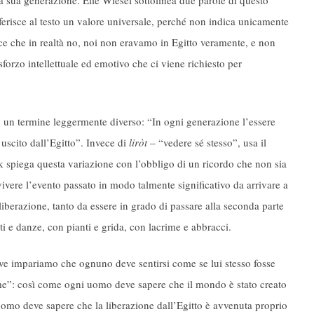
a sua generazione. Elie Wiesel sottolinea due parole di questo
risce al testo un valore universale, perché non indica unicamente
isce che in realtà no, noi non eravamo in Egitto veramente, e non
sforzo intellettuale ed emotivo che ci viene richiesto per
un termine leggermente diverso: “In ogni generazione l’essere
uscito dall’Egitto”. Invece di
liròt
– “vedere sé stesso”, usa il
k spiega questa variazione con l’obbligo di un ricordo che non sia
vere l’evento passato in modo talmente significativo da arrivare a
 liberazione, tanto da essere in grado di passare alla seconda parte
 e danze, con pianti e grida, con lacrime e abbracci.
dove impariamo che ognuno deve sentirsi come se lui stesso fosse
er me”: così come ogni uomo deve sapere che il mondo è stato creato
uomo deve sapere che la liberazione dall’Egitto è avvenuta proprio