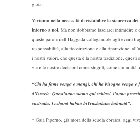
gioia.
Viviamo nella necessità di ristabilire la sicurezza dei 
intorno a noi.
Ma non dobbiamo lasciarci intimidire e d
queste parole dell’Haggadà collegandole agli eventi trag
responsabilità, alla ricostruzione e alla riparazione, al
i nostri valori, che questa è la nostra tradizione, questi
vie e le nostre decisioni come singoli, come comunit
“Chi ha fame venga e mangi, chi ha bisogno venga e f
d’Israele. Quest’anno siamo qui schiavi, l’anno pross
costruita. Leshanà habaà biYrushalaim habnuià”.
* Gaia Piperno, già morà della scuola ebraica, oggi vi