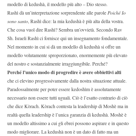
modello di kedushà, il modello più alto – Dio stesso.
Rashì dà un’interpretazione sorprendente alle parole
Poiché Io
sono santo
, Rashì dice: la mia kedushà è più alta della vostra.
Che cosa vuol dire Rashì? Sembra un’ovvietà. Secondo Rav
Sh. Israeli Rashì ci fornisce qui un insegnamento fondamentale.
Nel momento in cui si dà un modello di kedushà si offre un
modello volutamente sproporzionato, enormemente più elevato
del nostro e sostanzialmente irraggiungibile. Perché?
Perché l’unico modo di progredire è avere obbiettivi alti
che ci elevino progressivamente dalla nostra situazione attuale.
Paradossalmente per poter essere kedoshìm è assolutamente
necessario non essere tutti uguali. Ciò è l’esatto contrario di ciò
che dice Kòrach. Kòrach contesta la leadership di Moshè ma in
realtà quella leadership è l’unica garanzia di kedushà. Moshè è
un modello altissimo a cui gli ebrei possono aspirare e in questo
modo migliorare. La kedushà non è un dato di fatto ma un